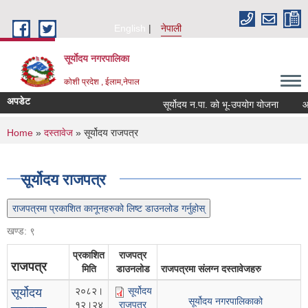
Skip to main content
English
नेपाली
सूर्याेदय नगरपालिका
कोशी प्रदेश , ईलाम,नेपाल
अपडेट
सूर्योदय न.पा. को भू-उपयोग योजना
आन्तरिक आ
You are here
Home
»
दस्तावेज
» सूर्योदय राजपत्र
सूर्योदय राजपत्र
राजपत्रमा प्रकाशित कानूनहरुको लिष्ट डाउनलोड गर्नुहोस्
खण्ड: ९
प्रकाशित
राजपत्र
राजपत्र
मिति
डाउनलोड
राजपत्रमा संलग्न दस्तावेजहरु
२०८२।
सूर्योदय
सूर्योदय
सूर्योदय नगरपालिकाको
१२।२४
राजपत्र