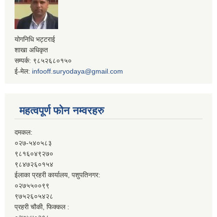
योगनिधि भट्टराई
शाखा अधिकृत
सम्पर्क: ९८५२६८०१५०
ई-मेल:
infooff.suryodaya@gmail.com
महत्वपूर्ण फोन नम्वरहरु
दमकल:
०२७-५४०५८३
९८१६०४९२७०
९८४७२६०१५४
ईलाका प्रहरी कार्यालय, पशुपतिनगर:
०२७५५००९९
९७५२६०५४२८
प्रहरी चौकी, फिक्कल :