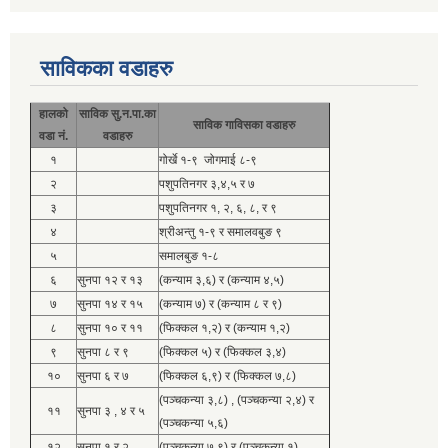
साविकका वडाहरु
हालको
साविक सु.न.पा.का
साविक गाविसका वडाहरु
वडा नं.
वडाहरु
१
गोर्खे १-९ जोगमाई ८-९
२
पशुपतिनगर ३,४,५ र ७
३
पशुपतिनगर १, २, ६, ८, र ९
४
श्रीअन्तु १-९ र समालवबुङ ९
५
समालबुङ १-८
६
सुनपा १२ र १३
(कन्याम ३,६) र (कन्याम ४,५)
७
सुनपा १४ र १५
(कन्याम ७) र (कन्याम ८ र ९)
८
सुनपा १० र ११
(फिक्कल १,२) र (कन्याम १,२)
९
सुनपा ८ र ९
(फिक्कल ५) र (फिक्कल ३,४)
१०
सुनपा ६ र ७
(फिक्कल ६,९) र (फिक्कल ७,८)
(पञ्चकन्या ३,८) , (पञ्चकन्या २,४) र
११
सुनपा ३ , ४ र ५
(पञ्चकन्या ५,६)
१२
सुनपा १ र २
(पञ्चकन्या ७,९) र (पञ्चकन्या १)