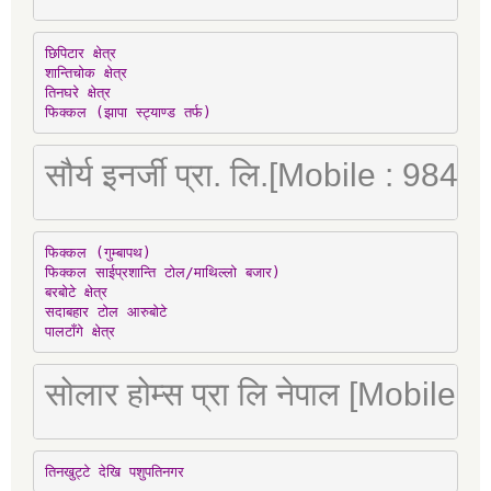
छिपिटार क्षेत्र

शान्तिचोक क्षेत्र

तिनघरे क्षेत्र

फिक्कल (झापा स्ट्याण्ड तर्फ)
सौर्य इनर्जी प्रा. लि.[Mobile : 98
फिक्कल (गुम्बापथ)

फिक्कल साईप्रशान्ति टोल/माथिल्लो बजार)

बरबोटे क्षेत्र

सदाबहार टोल आरुबोटे

पालटाँगे क्षेत्र
सोलार होम्स प्रा लि नेपाल [Mobile
तिनखुट्टे देखि पशुपतिनगर