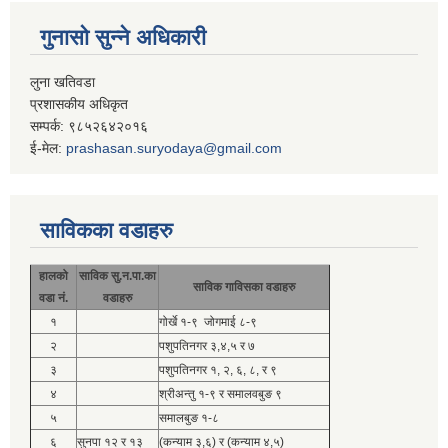
गुनासो सुन्ने अधिकारी
लुना खतिवडा
प्रशासकीय अधिकृत
सम्पर्क: ९८५२६४२०१६
ई-मेल:
prashasan.suryodaya@gmail.com
साविकका वडाहरु
हालको
साविक सु.न.पा.का
साविक गाविसका वडाहरु
वडा नं.
वडाहरु
१
गोर्खे १-९ जोगमाई ८-९
२
पशुपतिनगर ३,४,५ र ७
३
पशुपतिनगर १, २, ६, ८, र ९
४
श्रीअन्तु १-९ र समालवबुङ ९
५
समालबुङ १-८
६
सुनपा १२ र १३
(कन्याम ३,६) र (कन्याम ४,५)