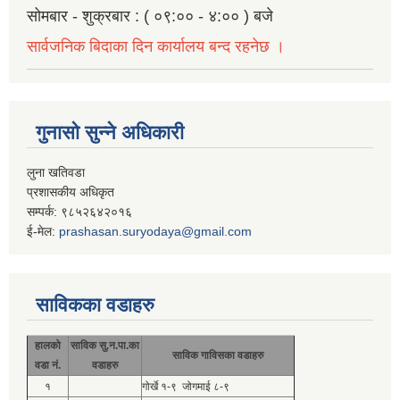
सोमबार - शुक्रबार : ( ०९:०० - ४:०० ) बजे
सार्वजनिक बिदाका दिन कार्यालय बन्द रहनेछ ।
गुनासो सुन्ने अधिकारी
लुना खतिवडा
प्रशासकीय अधिकृत
सम्पर्क: ९८५२६४२०१६
ई-मेल:
prashasan.suryodaya@gmail.com
साविकका वडाहरु
हालको
साविक सु.न.पा.का
साविक गाविसका वडाहरु
वडा नं.
वडाहरु
१
गोर्खे १-९ जोगमाई ८-९