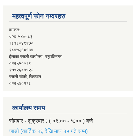
महत्वपूर्ण फोन नम्वरहरु
दमकल:
०२७-५४०५८३
९८१६०४९२७०
९८४७२६०१५४
ईलाका प्रहरी कार्यालय, पशुपतिनगर:
०२७५५००९९
९७५२६०५४२८
प्रहरी चौकी, फिक्कल :
०२७५४०२१८
कार्यालय समय
सोमबार - शुक्रबार : ( ०९:०० - ५:०० ) बजे
जाडो (कार्तिक १६ देखि माघ १५ गते सम्म)