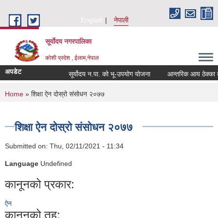
Skip to main content
English
नेपाली
सूर्याेदय नगरपालिका
कोशी प्रदेश , ईलाम,नेपाल
अपडेट
सूर्योदय न.पा. को भू-उपयोग योजना
आन्तरिक आय ठेक्का बन्द
You are here
Home
» शिक्षा ऐन दोस्रो संसोधन २०७७
शिक्षा ऐन दोस्रो संसोधन २०७७
Submitted on:
Thu, 02/11/2021 - 11:34
Language
Undefined
कानूनको प्रकार:
ऐन
कानूनको तह: