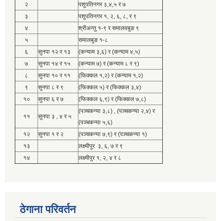
२
पशुपतिनगर ३,४,५ र ७
३
पशुपतिनगर १, २, ६, ८, र ९
४
श्रीअन्तु १-९ र समालवबुङ ९
५
समालबुङ १-८
६
सुनपा १२ र १३
(कन्याम ३,६) र (कन्याम ४,५)
७
सुनपा १४ र १५
(कन्याम ७) र (कन्याम ८ र ९)
८
सुनपा १० र ११
(फिक्कल १,२) र (कन्याम १,२)
९
सुनपा ८ र ९
(फिक्कल ५) र (फिक्कल ३,४)
१०
सुनपा ६ र ७
(फिक्कल ६,९) र (फिक्कल ७,८)
(पञ्चकन्या ३,८) , (पञ्चकन्या २,४) र
११
सुनपा ३ , ४ र ५
(पञ्चकन्या ५,६)
१२
सुनपा १ र २
(पञ्चकन्या ७,९) र (पञ्चकन्या १)
१३
लक्ष्मीपुर ३, ६, ७ र ९
१४
लक्ष्मीपुर १, २, ४ र ८
ठेगाना परिवर्तन