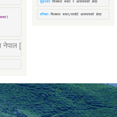
शुक्रबार-
फिक्कल बजार र आसपासको क्षेत्र
शनिबार-
फिक्कल बजार/वरबोटे आसपासको क्षेत्र
बजार)

 लि नेपाल [Mobile : 9851066274]