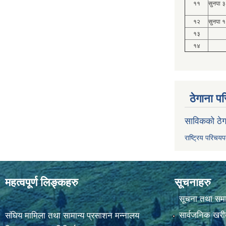
११
सुनपा ३
१२
सुनपा १
१३
१४
ठेगाना पर
साविकको ठेग
राष्ट्रिय परिचय
महत्वपूर्ण लिङ्कहरु
सूचनाहरु
सूचना तथा सम
सार्वजनिक खरी
संघिय मामिला तथा सामान्य प्रसाशन मन्नालय