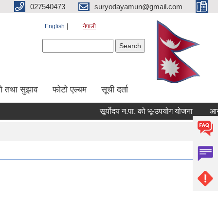
027540473
suryodayamun@gmail.com
English
नेपाली
Search form
Search
सो तथा सुझाव
फोटो एल्बम
सूची दर्ता
सूर्योदय न.पा. को भू-उपयोग योजना
आन्तरिक