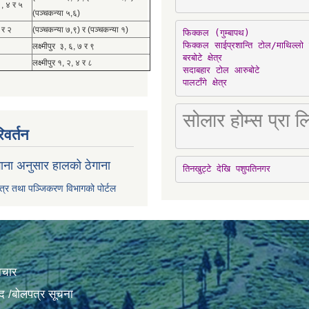
 , ४ र ५
(पञ्चकन्या ५,६)
 र २
(पञ्चकन्या ७,९) र (पञ्चकन्या १)
फिक्कल (गुम्बापथ)

फिक्कल साईप्रशान्ति टोल/माथिल्लो 
लक्ष्मीपुर ३, ६, ७ र ९
बरबोटे क्षेत्र

लक्ष्मीपुर १, २, ४ र ८
सदाबहार टोल आरुबोटे

पालटाँगे क्षेत्र
सोलार होम्स प्रा
िवर्तन
ाना अनुसार हालको ठेगाना
तिनखुट्टे देखि पशुपतिनगर
पत्र तथा पञ्जिकरण विभागको पोर्टल
ाचार
द /बोलपत्र सूचना