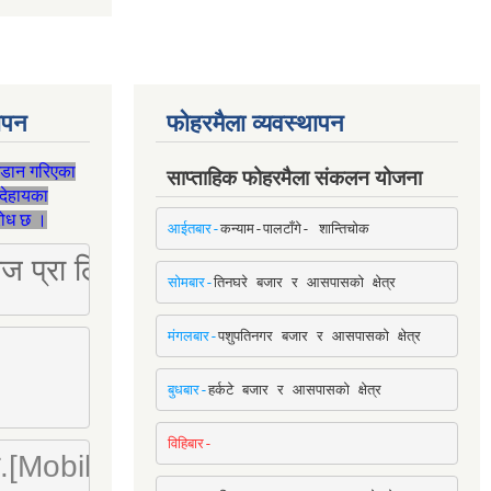
थापन
फोहरमैला व्यवस्थापन
जडान गरिएका
साप्ताहिक फोहरमैला संकलन योजना
देहायका
ुरोध छ ।
आईतबार-
कन्याम-पालटाँगे- शान्तिचोक
ष्ट्रिज प्रा लि [Mobile: 9851034034]
सोमबार-
तिनघरे बजार र आसपासको क्षेत्र
मंगलबार-
पशुपतिनगर बजार र आसपासको क्षेत्र
बुधबार-
हर्कटे बजार र आसपासको क्षेत्र
विहिबार-
ा. लि.[Mobile : 9842780266]