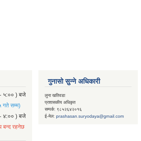
गुनासो सुन्ने अधिकारी
- ५:०० ) बजे
लुना खतिवडा
प्रशासकीय अधिकृत
 गते सम्म)
सम्पर्क: ९८५२६४२०१६
- ४:०० ) बजे
ई-मेल:
prashasan.suryodaya@gmail.com
य बन्द रहनेछ