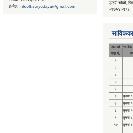
प्रहरी चौकी, फि
ई-मेल:
infooff.suryodaya@gmail.com
०२७५४०२१८
साविकका
हालको
साविक 
वडा नं.
व
१
२
३
४
५
६
सुनपा 
७
सुनपा 
८
सुनपा 
९
सुनपा ८
१०
सुनपा ६