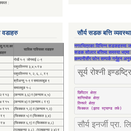
क्कल :
 वडाहरु
सौर्य सडक बत्ति व्यवस्
नगरभित्रका विभिन्न सडकहरुमा 
सु.न.पा.का
साविक गाविसका वडाहरु
सडक सोलार बत्तिमा समस्या भएमा 
डाहरु
कम्पनीसँग फोन सम्पर्क गर्नुहुन अन
गोर्खे १-९ जोगमाई ८-९
पशुपतिनगर ३,४,५ र ७
सूर्य रोश्नी इण्ड
पशुपतिनगर १, २, ६, ८, र ९
श्रीअन्तु १-९ र समालवबुङ ९
समालबुङ १-८
छिपिटार क्षेत्र

१२ र १३
(कन्याम ३,६) र (कन्याम ४,५)
शान्तिचोक क्षेत्र

१४ र १५
(कन्याम ७) र (कन्याम ८ र ९)
तिनघरे क्षेत्र

फिक्कल (झापा स्ट्याण्ड तर्फ)
१० र ११
(फिक्कल १,२) र (कन्याम १,२)
 र ९
(फिक्कल ५) र (फिक्कल ३,४)
सौर्य इनर्जी प्र
 र ७
(फिक्कल ६,९) र (फिक्कल ७,८)
(पञ्चकन्या ३,८) , (पञ्चकन्या २,४) र