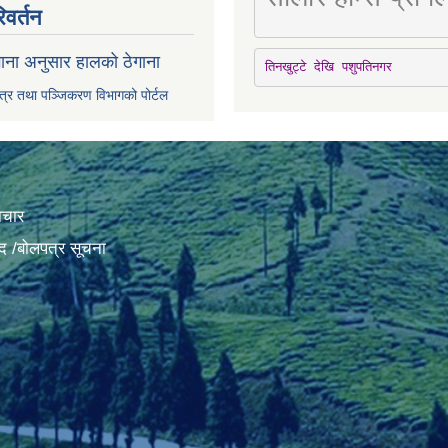
िवर्तन
ाना अनुसार हालको ठेगाना
तिनखुट्टे देखि पशुपतिनगर
पत्र तथा पञ्जिकरण विभागको पोर्टल
ाचार
द /बोलपत्र सूचना