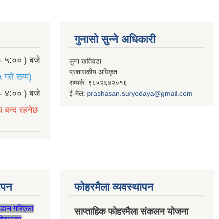
गुनासो सुन्ने अधिकारी
- ५:०० ) बजे
लुना खतिवडा
प्रशासकीय अधिकृत
 गते सम्म)
सम्पर्क: ९८५२६४२०१६
- ४:०० ) बजे
ई-मेल:
prashasan.suryodaya@gmail.com
य बन्द रहनेछ
थापन
फोहरमैला व्यवस्थापन
जडान गरिएका
साप्ताहिक फोहरमैला संकलन योजना