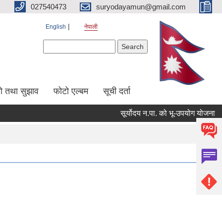
027540473
suryodayamun@gmail.com
English
नेपाली
Search form
Search
सो तथा सुझाव
फोटो एल्बम
सूची दर्ता
सूर्योदय न.पा. को भू-उपयोग योजना
आन