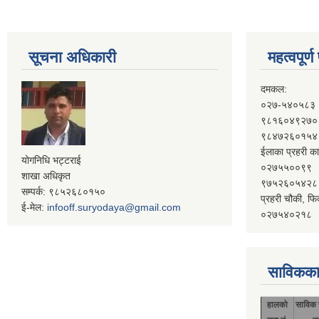
सूचना अधिकारी
महत्वपूर्
दमकल:
०२७-५४०५८३
९८१६०४९२७०
९८४७२६०१५४
ईलाका प्रहरी का
योगनिधि भट्टराई
०२७५५००९९
शाखा अधिकृत
९७५२६०५४२८
सम्पर्क: ९८५२६८०१५०
प्रहरी चौकी, फि
ई-मेल:
infooff.suryodaya@gmail.com
०२७५४०२१८
साविकका
हालको
साविक 