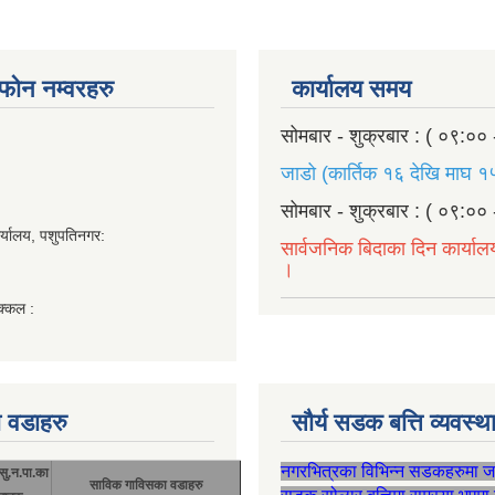
ण फोन नम्वरहरु
कार्यालय समय
सोमबार - शुक्रबार : ( ०९:०० 
जाडो (कार्तिक १६ देखि माघ १५
सोमबार - शुक्रबार : ( ०९:०० 
र्यालय, पशुपतिनगर:
सार्वजनिक बिदाका दिन कार्याल
।
क्कल :
 वडाहरु
सौर्य सडक बत्ति व्यवस्
नगरभित्रका विभिन्न सडकहरुमा 
सु.न.पा.का
साविक गाविसका वडाहरु