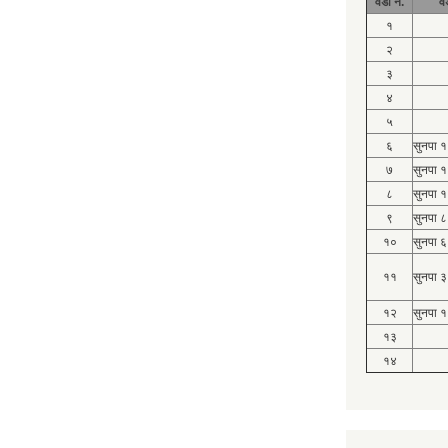
वडा नं.
व
१
२
३
४
५
६
सुनपा 
७
सुनपा 
८
सुनपा 
९
सुनपा ८
१०
सुनपा ६
११
सुनपा ३
१२
सुनपा १
१३
१४