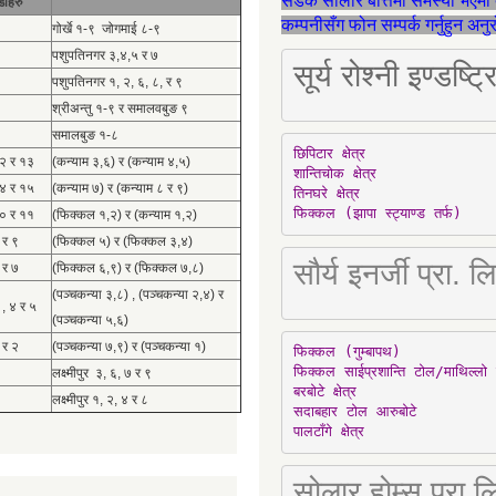
सडक सोलार बत्तिमा समस्या भएमा 
डाहरु
कम्पनीसँग फोन सम्पर्क गर्नुहुन अन
गोर्खे १-९ जोगमाई ८-९
पशुपतिनगर ३,४,५ र ७
सूर्य रोश्नी इण्ड
पशुपतिनगर १, २, ६, ८, र ९
श्रीअन्तु १-९ र समालवबुङ ९
समालबुङ १-८
छिपिटार क्षेत्र

१२ र १३
(कन्याम ३,६) र (कन्याम ४,५)
शान्तिचोक क्षेत्र

१४ र १५
(कन्याम ७) र (कन्याम ८ र ९)
तिनघरे क्षेत्र

फिक्कल (झापा स्ट्याण्ड तर्फ)
१० र ११
(फिक्कल १,२) र (कन्याम १,२)
 र ९
(फिक्कल ५) र (फिक्कल ३,४)
सौर्य इनर्जी प्र
 र ७
(फिक्कल ६,९) र (फिक्कल ७,८)
(पञ्चकन्या ३,८) , (पञ्चकन्या २,४) र
 , ४ र ५
(पञ्चकन्या ५,६)
 र २
(पञ्चकन्या ७,९) र (पञ्चकन्या १)
फिक्कल (गुम्बापथ)

फिक्कल साईप्रशान्ति टोल/माथिल्लो 
लक्ष्मीपुर ३, ६, ७ र ९
बरबोटे क्षेत्र

लक्ष्मीपुर १, २, ४ र ८
सदाबहार टोल आरुबोटे

पालटाँगे क्षेत्र
सोलार होम्स प्रा