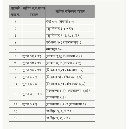
हालको
साविक सु.न.पा.का
साविक गाविसका वडाहरु
वडा नं.
वडाहरु
१
गोर्खे १-९ जोगमाई ८-९
२
पशुपतिनगर ३,४,५ र ७
३
पशुपतिनगर १, २, ६, ८, र ९
४
श्रीअन्तु १-९ र समालवबुङ ९
५
समालबुङ १-८
६
सुनपा १२ र १३
(कन्याम ३,६) र (कन्याम ४,५)
७
सुनपा १४ र १५
(कन्याम ७) र (कन्याम ८ र ९)
८
सुनपा १० र ११
(फिक्कल १,२) र (कन्याम १,२)
९
सुनपा ८ र ९
(फिक्कल ५) र (फिक्कल ३,४)
१०
सुनपा ६ र ७
(फिक्कल ६,९) र (फिक्कल ७,८)
(पञ्चकन्या ३,८) , (पञ्चकन्या २,४) र
११
सुनपा ३ , ४ र ५
(पञ्चकन्या ५,६)
१२
सुनपा १ र २
(पञ्चकन्या ७,९) र (पञ्चकन्या १)
१३
लक्ष्मीपुर ३, ६, ७ र ९
१४
लक्ष्मीपुर १, २, ४ र ८