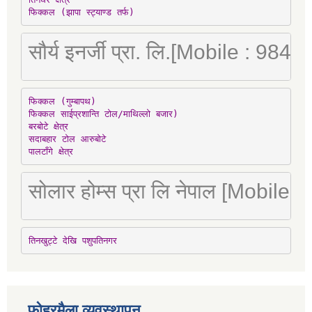
फिक्कल (झापा स्ट्याण्ड तर्फ)
सौर्य इनर्जी प्रा. लि.[Mobile : 98
फिक्कल (गुम्बापथ)

फिक्कल साईप्रशान्ति टोल/माथिल्लो बजार)

बरबोटे क्षेत्र

सदाबहार टोल आरुबोटे

पालटाँगे क्षेत्र
सोलार होम्स प्रा लि नेपाल [Mobile
तिनखुट्टे देखि पशुपतिनगर
फोहरमैला व्यवस्थापन