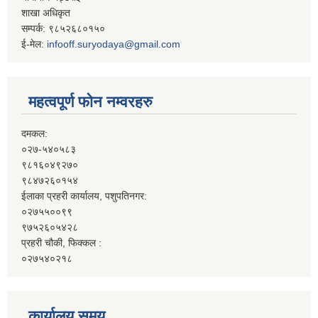
शाखा अधिकृत
सम्पर्क: ९८५२६८०१५०
ई-मेल:
infooff.suryodaya@gmail.com
महत्वपूर्ण फोन नम्वरहरु
दमकल:
०२७-५४०५८३
९८१६०४९२७०
९८४७२६०१५४
ईलाका प्रहरी कार्यालय, पशुपतिनगर:
०२७५५००९९
९७५२६०५४२८
प्रहरी चौकी, फिक्कल :
०२७५४०२१८
कार्यालय समय