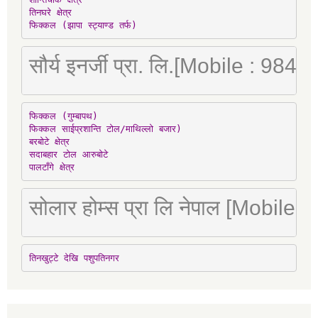
तिनघरे क्षेत्र

फिक्कल (झापा स्ट्याण्ड तर्फ)
सौर्य इनर्जी प्रा. लि.[Mobile : 98
फिक्कल (गुम्बापथ)

फिक्कल साईप्रशान्ति टोल/माथिल्लो बजार)

बरबोटे क्षेत्र

सदाबहार टोल आरुबोटे

पालटाँगे क्षेत्र
सोलार होम्स प्रा लि नेपाल [Mobile
तिनखुट्टे देखि पशुपतिनगर