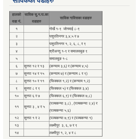
साविकका वडाहरु
हालको
साविक सु.न.पा.का
साविक गाविसका वडाहरु
वडा नं.
वडाहरु
१
गोर्खे १-९ जोगमाई ८-९
२
पशुपतिनगर ३,४,५ र ७
३
पशुपतिनगर १, २, ६, ८, र ९
४
श्रीअन्तु १-९ र समालवबुङ ९
५
समालबुङ १-८
६
सुनपा १२ र १३
(कन्याम ३,६) र (कन्याम ४,५)
७
सुनपा १४ र १५
(कन्याम ७) र (कन्याम ८ र ९)
८
सुनपा १० र ११
(फिक्कल १,२) र (कन्याम १,२)
९
सुनपा ८ र ९
(फिक्कल ५) र (फिक्कल ३,४)
१०
सुनपा ६ र ७
(फिक्कल ६,९) र (फिक्कल ७,८)
(पञ्चकन्या ३,८) , (पञ्चकन्या २,४) र
११
सुनपा ३ , ४ र ५
(पञ्चकन्या ५,६)
१२
सुनपा १ र २
(पञ्चकन्या ७,९) र (पञ्चकन्या १)
१३
लक्ष्मीपुर ३, ६, ७ र ९
१४
लक्ष्मीपुर १, २, ४ र ८