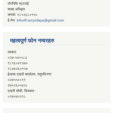
योगनिधि भट्टराई
शाखा अधिकृत
सम्पर्क: ९८५२६८०१५०
ई-मेल:
infooff.suryodaya@gmail.com
महत्वपूर्ण फोन नम्वरहरु
दमकल:
०२७-५४०५८३
९८१६०४९२७०
९८४७२६०१५४
ईलाका प्रहरी कार्यालय, पशुपतिनगर:
०२७५५००९९
९७५२६०५४२८
प्रहरी चौकी, फिक्कल :
०२७५४०२१८