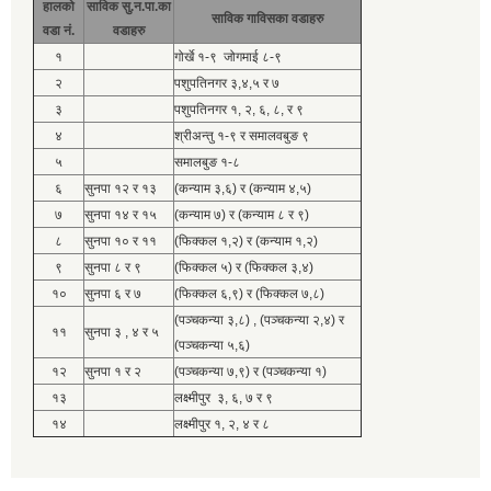
हालको
साविक सु.न.पा.का
साविक गाविसका वडाहरु
वडा नं.
वडाहरु
१
गोर्खे १-९ जोगमाई ८-९
२
पशुपतिनगर ३,४,५ र ७
३
पशुपतिनगर १, २, ६, ८, र ९
४
श्रीअन्तु १-९ र समालवबुङ ९
५
समालबुङ १-८
६
सुनपा १२ र १३
(कन्याम ३,६) र (कन्याम ४,५)
७
सुनपा १४ र १५
(कन्याम ७) र (कन्याम ८ र ९)
८
सुनपा १० र ११
(फिक्कल १,२) र (कन्याम १,२)
९
सुनपा ८ र ९
(फिक्कल ५) र (फिक्कल ३,४)
१०
सुनपा ६ र ७
(फिक्कल ६,९) र (फिक्कल ७,८)
(पञ्चकन्या ३,८) , (पञ्चकन्या २,४) र
११
सुनपा ३ , ४ र ५
(पञ्चकन्या ५,६)
१२
सुनपा १ र २
(पञ्चकन्या ७,९) र (पञ्चकन्या १)
१३
लक्ष्मीपुर ३, ६, ७ र ९
१४
लक्ष्मीपुर १, २, ४ र ८