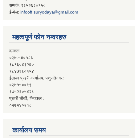
सम्पर्क: ९८५२६८०१५०
ई-मेल:
infooff.suryodaya@gmail.com
महत्वपूर्ण फोन नम्वरहरु
दमकल:
०२७-५४०५८३
९८१६०४९२७०
९८४७२६०१५४
ईलाका प्रहरी कार्यालय, पशुपतिनगर:
०२७५५००९९
९७५२६०५४२८
प्रहरी चौकी, फिक्कल :
०२७५४०२१८
कार्यालय समय