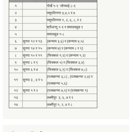
१
गोर्खे १-९ जोगमाई ८-९
२
पशुपतिनगर ३,४,५ र ७
३
पशुपतिनगर १, २, ६, ८, र ९
४
श्रीअन्तु १-९ र समालवबुङ ९
५
समालबुङ १-८
६
सुनपा १२ र १३
(कन्याम ३,६) र (कन्याम ४,५)
७
सुनपा १४ र १५
(कन्याम ७) र (कन्याम ८ र ९)
८
सुनपा १० र ११
(फिक्कल १,२) र (कन्याम १,२)
९
सुनपा ८ र ९
(फिक्कल ५) र (फिक्कल ३,४)
१०
सुनपा ६ र ७
(फिक्कल ६,९) र (फिक्कल ७,८)
(पञ्चकन्या ३,८) , (पञ्चकन्या २,४) र
११
सुनपा ३ , ४ र ५
(पञ्चकन्या ५,६)
१२
सुनपा १ र २
(पञ्चकन्या ७,९) र (पञ्चकन्या १)
१३
लक्ष्मीपुर ३, ६, ७ र ९
१४
लक्ष्मीपुर १, २, ४ र ८