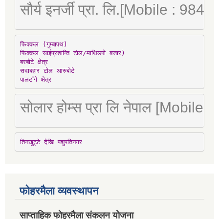
सौर्य इनर्जी प्रा. लि.[Mobile : 98
फिक्कल (गुम्बापथ)

फिक्कल साईप्रशान्ति टोल/माथिल्लो बजार)

बरबोटे क्षेत्र

सदाबहार टोल आरुबोटे

पालटाँगे क्षेत्र
सोलार होम्स प्रा लि नेपाल [Mobile
तिनखुट्टे देखि पशुपतिनगर
फोहरमैला व्यवस्थापन
साप्ताहिक फोहरमैला संकलन योजना