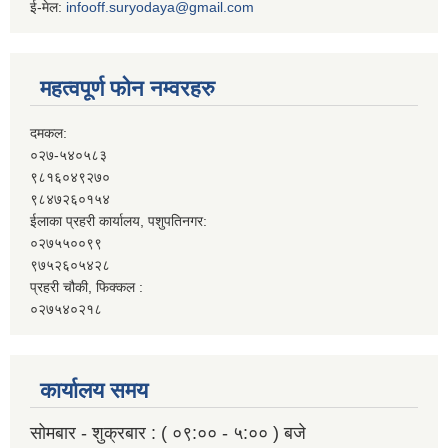
ई-मेल:
infooff.suryodaya@gmail.com
महत्वपूर्ण फोन नम्वरहरु
दमकल:
०२७-५४०५८३
९८१६०४९२७०
९८४७२६०१५४
ईलाका प्रहरी कार्यालय, पशुपतिनगर:
०२७५५००९९
९७५२६०५४२८
प्रहरी चौकी, फिक्कल :
०२७५४०२१८
कार्यालय समय
सोमबार - शुक्रबार : ( ०९:०० - ५:०० ) बजे