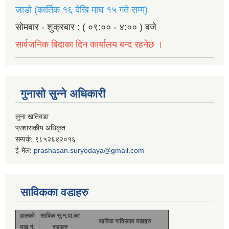
जाडो (कार्तिक १६ देखि माघ १५ गते सम्म)
सोमबार - शुक्रबार : ( ०९:०० - ४:०० ) बजे
सार्वजनिक बिदाका दिन कार्यालय बन्द रहनेछ ।
गुनासो सुन्ने अधिकारी
लुना खतिवडा
प्रशासकीय अधिकृत
सम्पर्क: ९८५२६४२०१६
ई-मेल:
prashasan.suryodaya@gmail.com
साविकका वडाहरु
हालको
साविक सु.न.पा.का
साविक गाविसका वडाहरु
वडा नं.
वडाहरु