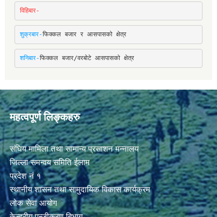
विहिबार-
शुक्रबार-
फिक्कल बजार र आसपासको क्षेत्र
शनिबार-
फिक्कल बजार/वरबोटे आसपासको क्षेत्र
महत्वपूर्ण लिङ्कहरु
संघिय मामिला तथा सामान्य प्रसाशन मन्नालय
जिल्ला समन्वय समिति ईलाम
प्रदेश नं १
स्थानीय शासन तथा सामुदायिक विकास कार्यक्रम
लोक सेवा आयोग
केन्द्रीय पन्जीकरण बिभाग