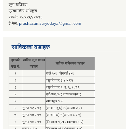
लुना खतिवडा
प्रशासकीय अधिकृत
सम्पर्क: ९८५२६४२०१६
ई-मेल:
prashasan.suryodaya@gmail.com
साविकका वडाहरु
हालको
साविक सु.न.पा.का
साविक गाविसका वडाहरु
वडा नं.
वडाहरु
१
गोर्खे १-९ जोगमाई ८-९
२
पशुपतिनगर ३,४,५ र ७
३
पशुपतिनगर १, २, ६, ८, र ९
४
श्रीअन्तु १-९ र समालवबुङ ९
५
समालबुङ १-८
६
सुनपा १२ र १३
(कन्याम ३,६) र (कन्याम ४,५)
७
सुनपा १४ र १५
(कन्याम ७) र (कन्याम ८ र ९)
८
सुनपा १० र ११
(फिक्कल १,२) र (कन्याम १,२)
९
सुनपा ८ र ९
(फिक्कल ५) र (फिक्कल ३,४)