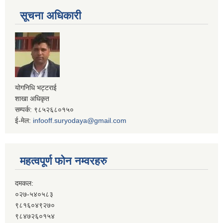
सूचना अधिकारी
योगनिधि भट्टराई
शाखा अधिकृत
सम्पर्क: ९८५२६८०१५०
ई-मेल:
infooff.suryodaya@gmail.com
महत्वपूर्ण फोन नम्वरहरु
दमकल:
०२७-५४०५८३
९८१६०४९२७०
९८४७२६०१५४