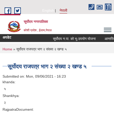
Skip to main content
English
नेपाली
सूर्याेदय नगरपालिका
कोशी प्रदेश , ईलाम,नेपाल
अपडेट
सूर्योदय न.पा. को भू-उपयोग योजना
आन्तरिक आय
You are here
Home
» सूर्योदय राजपत्र भाग २ संख्या २ खण्ड ५
सूर्योदय राजपत्र भाग २ संख्या २ खण्ड ५
Submitted on:
Mon, 09/06/2021 - 16:23
khanda:
५
Shankhya:
२
RajpatraDocument: