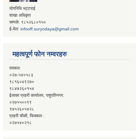
योगनिधि भट्टराई
शाखा अधिकृत
सम्पर्क: ९८५२६८०१५०
ई-मेल:
infooff.suryodaya@gmail.com
महत्वपूर्ण फोन नम्वरहरु
दमकल:
०२७-५४०५८३
९८१६०४९२७०
९८४७२६०१५४
ईलाका प्रहरी कार्यालय, पशुपतिनगर:
०२७५५००९९
९७५२६०५४२८
प्रहरी चौकी, फिक्कल :
०२७५४०२१८