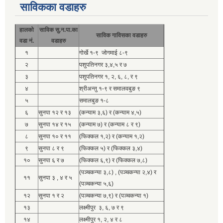
साविकका वडाहरु
हालको
साविक सु.न.पा.का
साविक गाविसका वडाहरु
वडा नं.
वडाहरु
१
गोर्खे १-९ जोगमाई ८-९
२
पशुपतिनगर ३,४,५ र ७
३
पशुपतिनगर १, २, ६, ८, र ९
४
श्रीअन्तु १-९ र समालवबुङ ९
५
समालबुङ १-८
६
सुनपा १२ र १३
(कन्याम ३,६) र (कन्याम ४,५)
७
सुनपा १४ र १५
(कन्याम ७) र (कन्याम ८ र ९)
८
सुनपा १० र ११
(फिक्कल १,२) र (कन्याम १,२)
९
सुनपा ८ र ९
(फिक्कल ५) र (फिक्कल ३,४)
१०
सुनपा ६ र ७
(फिक्कल ६,९) र (फिक्कल ७,८)
(पञ्चकन्या ३,८) , (पञ्चकन्या २,४) र
११
सुनपा ३ , ४ र ५
(पञ्चकन्या ५,६)
१२
सुनपा १ र २
(पञ्चकन्या ७,९) र (पञ्चकन्या १)
१३
लक्ष्मीपुर ३, ६, ७ र ९
१४
लक्ष्मीपुर १, २, ४ र ८