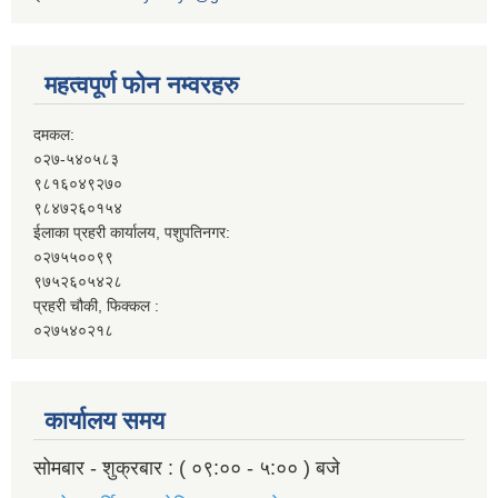
महत्वपूर्ण फोन नम्वरहरु
दमकल:
०२७-५४०५८३
९८१६०४९२७०
९८४७२६०१५४
ईलाका प्रहरी कार्यालय, पशुपतिनगर:
०२७५५००९९
९७५२६०५४२८
प्रहरी चौकी, फिक्कल :
०२७५४०२१८
कार्यालय समय
सोमबार - शुक्रबार : ( ०९:०० - ५:०० ) बजे