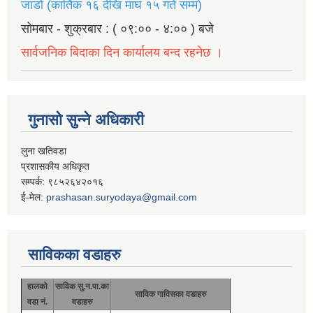
जाडो (कार्तिक १६ देखि माघ १५ गते सम्म)
सोमबार - शुक्रबार : ( ०९:०० - ४:०० ) बजे
सार्वजनिक बिदाका दिन कार्यालय बन्द रहनेछ ।
गुनासो सुन्ने अधिकारी
लुना खतिवडा
प्रशासकीय अधिकृत
सम्पर्क: ९८५२६४२०१६
ई-मेल:
prashasan.suryodaya@gmail.com
साविकका वडाहरु
हालको
साविक सु.न.पा.का
साविक गाविसका वडाहरु
वडा नं.
वडाहरु