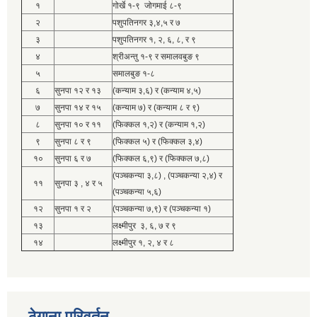
१
गोर्खे १-९ जोगमाई ८-९
२
पशुपतिनगर ३,४,५ र ७
३
पशुपतिनगर १, २, ६, ८, र ९
४
श्रीअन्तु १-९ र समालवबुङ ९
५
समालबुङ १-८
६
सुनपा १२ र १३
(कन्याम ३,६) र (कन्याम ४,५)
७
सुनपा १४ र १५
(कन्याम ७) र (कन्याम ८ र ९)
८
सुनपा १० र ११
(फिक्कल १,२) र (कन्याम १,२)
९
सुनपा ८ र ९
(फिक्कल ५) र (फिक्कल ३,४)
१०
सुनपा ६ र ७
(फिक्कल ६,९) र (फिक्कल ७,८)
(पञ्चकन्या ३,८) , (पञ्चकन्या २,४) र
११
सुनपा ३ , ४ र ५
(पञ्चकन्या ५,६)
१२
सुनपा १ र २
(पञ्चकन्या ७,९) र (पञ्चकन्या १)
१३
लक्ष्मीपुर ३, ६, ७ र ९
१४
लक्ष्मीपुर १, २, ४ र ८
ठेगाना परिवर्तन