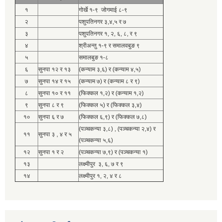
१
गोर्खे १-९ जोगमाई ८-९
२
पशुपतिनगर ३,४,५ र ७
३
पशुपतिनगर १, २, ६, ८, र ९
४
श्रीअन्तु १-९ र समालवबुङ ९
५
समालबुङ १-८
६
सुनपा १२ र १३
(कन्याम ३,६) र (कन्याम ४,५)
७
सुनपा १४ र १५
(कन्याम ७) र (कन्याम ८ र ९)
८
सुनपा १० र ११
(फिक्कल १,२) र (कन्याम १,२)
९
सुनपा ८ र ९
(फिक्कल ५) र (फिक्कल ३,४)
१०
सुनपा ६ र ७
(फिक्कल ६,९) र (फिक्कल ७,८)
(पञ्चकन्या ३,८) , (पञ्चकन्या २,४) र
११
सुनपा ३ , ४ र ५
(पञ्चकन्या ५,६)
१२
सुनपा १ र २
(पञ्चकन्या ७,९) र (पञ्चकन्या १)
१३
लक्ष्मीपुर ३, ६, ७ र ९
१४
लक्ष्मीपुर १, २, ४ र ८