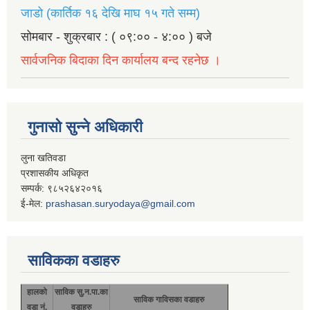
जाडो (कार्तिक १६ देखि माघ १५ गते सम्म)
सोमबार - शुक्रबार : ( ०९:०० - ४:०० ) बजे
सार्वजनिक बिदाका दिन कार्यालय बन्द रहनेछ ।
गुनासो सुन्ने अधिकारी
लुना खतिवडा
प्रशासकीय अधिकृत
सम्पर्क: ९८५२६४२०१६
ई-मेल:
prashasan.suryodaya@gmail.com
साविकका वडाहरु
हालको
साविक सु.न.पा.का
साविक गाविसका वडाहरु
वडा नं.
वडाहरु