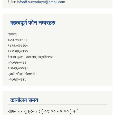
ई-मेल:
infooff.suryodaya@gmail.com
महत्वपूर्ण फोन नम्वरहरु
दमकल:
०२७-५४०५८३
९८१६०४९२७०
९८४७२६०१५४
ईलाका प्रहरी कार्यालय, पशुपतिनगर:
०२७५५००९९
९७५२६०५४२८
प्रहरी चौकी, फिक्कल :
०२७५४०२१८
कार्यालय समय
सोमबार - शुक्रबार : ( ०९:०० - ५:०० ) बजे