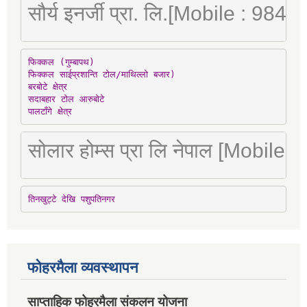
सौर्य इनर्जी प्रा. लि.[Mobile : 98
फिक्कल (गुम्बापथ)

फिक्कल साईप्रशान्ति टोल/माथिल्लो बजार)

बरबोटे क्षेत्र

सदाबहार टोल आरुबोटे

पालटाँगे क्षेत्र
सोलार होम्स प्रा लि नेपाल [Mobile
तिनखुट्टे देखि पशुपतिनगर
फोहरमैला व्यवस्थापन
साप्ताहिक फोहरमैला संकलन योजना