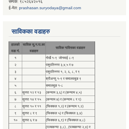
सम्पर्क: ९८५२६४२०१६
ई-मेल:
prashasan.suryodaya@gmail.com
साविकका वडाहरु
हालको
साविक सु.न.पा.का
साविक गाविसका वडाहरु
वडा नं.
वडाहरु
१
गोर्खे १-९ जोगमाई ८-९
२
पशुपतिनगर ३,४,५ र ७
३
पशुपतिनगर १, २, ६, ८, र ९
४
श्रीअन्तु १-९ र समालवबुङ ९
५
समालबुङ १-८
६
सुनपा १२ र १३
(कन्याम ३,६) र (कन्याम ४,५)
७
सुनपा १४ र १५
(कन्याम ७) र (कन्याम ८ र ९)
८
सुनपा १० र ११
(फिक्कल १,२) र (कन्याम १,२)
९
सुनपा ८ र ९
(फिक्कल ५) र (फिक्कल ३,४)
१०
सुनपा ६ र ७
(फिक्कल ६,९) र (फिक्कल ७,८)
(पञ्चकन्या ३,८) , (पञ्चकन्या २,४) र