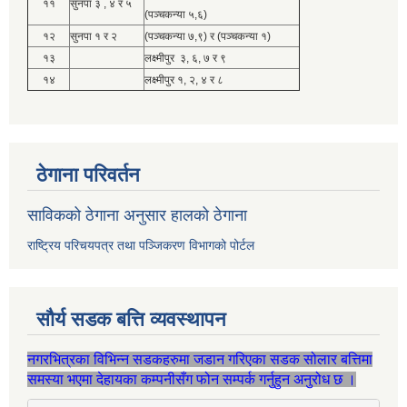
११
सुनपा ३ , ४ र ५
(पञ्चकन्या ५,६)
१२
सुनपा १ र २
(पञ्चकन्या ७,९) र (पञ्चकन्या १)
१३
लक्ष्मीपुर ३, ६, ७ र ९
१४
लक्ष्मीपुर १, २, ४ र ८
ठेगाना परिवर्तन
साविकको ठेगाना अनुसार हालको ठेगाना
राष्ट्रिय परिचयपत्र तथा पञ्जिकरण विभागको पोर्टल
सौर्य सडक बत्ति व्यवस्थापन
नगरभित्रका विभिन्न सडकहरुमा जडान गरिएका सडक सोलार बत्तिमा
समस्या भएमा देहायका कम्पनीसँग फोन सम्पर्क गर्नुहुन अनुरोध छ ।