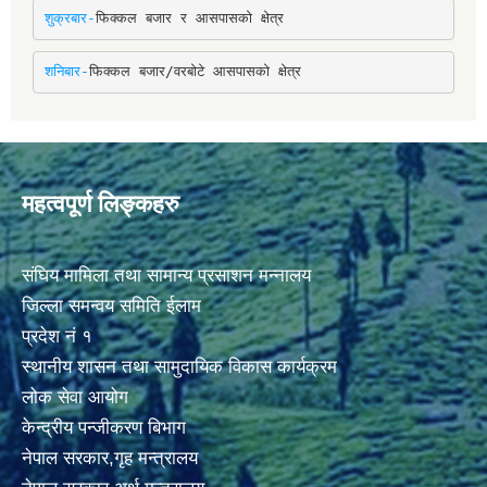
शुक्रबार-
फिक्कल बजार र आसपासको क्षेत्र
शनिबार-
फिक्कल बजार/वरबोटे आसपासको क्षेत्र
महत्वपूर्ण लिङ्कहरु
संघिय मामिला तथा सामान्य प्रसाशन मन्नालय
जिल्ला समन्वय समिति ईलाम
प्रदेश नं १
स्थानीय शासन तथा सामुदायिक विकास कार्यक्रम
लोक सेवा आयोग
केन्द्रीय पन्जीकरण बिभाग
नेपाल सरकार,गृह मन्त्रालय