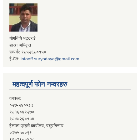
योगनिधि भट्टराई
शाखा अधिकृत
सम्पर्क: ९८५२६८०१५०
ई-मेल:
infooff.suryodaya@gmail.com
महत्वपूर्ण फोन नम्वरहरु
दमकल:
०२७-५४०५८३
९८१६०४९२७०
९८४७२६०१५४
ईलाका प्रहरी कार्यालय, पशुपतिनगर:
०२७५५००९९
९७५२६०५४२८