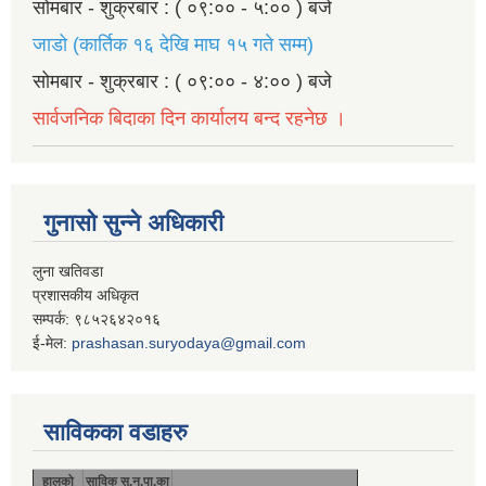
सोमबार - शुक्रबार : ( ०९:०० - ५:०० ) बजे
जाडो (कार्तिक १६ देखि माघ १५ गते सम्म)
सोमबार - शुक्रबार : ( ०९:०० - ४:०० ) बजे
सार्वजनिक बिदाका दिन कार्यालय बन्द रहनेछ ।
गुनासो सुन्ने अधिकारी
लुना खतिवडा
प्रशासकीय अधिकृत
सम्पर्क: ९८५२६४२०१६
ई-मेल:
prashasan.suryodaya@gmail.com
साविकका वडाहरु
हालको
साविक सु.न.पा.का