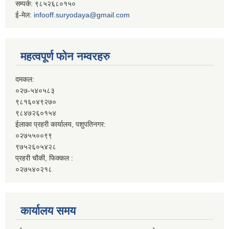
सम्पर्क: ९८५२६८०१५०
ई-मेल:
infooff.suryodaya@gmail.com
महत्वपूर्ण फोन नम्वरहरु
दमकल:
०२७-५४०५८३
९८१६०४९२७०
९८४७२६०१५४
ईलाका प्रहरी कार्यालय, पशुपतिनगर:
०२७५५००९९
९७५२६०५४२८
प्रहरी चौकी, फिक्कल :
०२७५४०२१८
कार्यालय समय