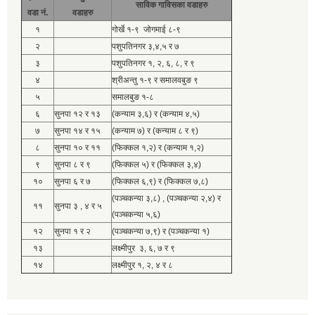
साविक गाविसका वडाहरु
वडा नं.
वडाहरु
१
गोर्खे १-९ जोगमाई ८-९
२
पशुपतिनगर ३,४,५ र ७
३
पशुपतिनगर १, २, ६, ८, र ९
४
श्रीअन्तु १-९ र समालवबुङ ९
५
समालबुङ १-८
६
सुनपा १२ र १३
(कन्याम ३,६) र (कन्याम ४,५)
७
सुनपा १४ र १५
(कन्याम ७) र (कन्याम ८ र ९)
८
सुनपा १० र ११
(फिक्कल १,२) र (कन्याम १,२)
९
सुनपा ८ र ९
(फिक्कल ५) र (फिक्कल ३,४)
१०
सुनपा ६ र ७
(फिक्कल ६,९) र (फिक्कल ७,८)
(पञ्चकन्या ३,८) , (पञ्चकन्या २,४) र
११
सुनपा ३ , ४ र ५
(पञ्चकन्या ५,६)
१२
सुनपा १ र २
(पञ्चकन्या ७,९) र (पञ्चकन्या १)
१३
लक्ष्मीपुर ३, ६, ७ र ९
१४
लक्ष्मीपुर १, २, ४ र ८