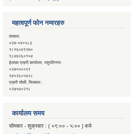
महत्वपूर्ण फोन नम्वरहरु
दमकल:
०२७-५४०५८३
९८१६०४९२७०
९८४७२६०१५४
ईलाका प्रहरी कार्यालय, पशुपतिनगर:
०२७५५००९९
९७५२६०५४२८
प्रहरी चौकी, फिक्कल :
०२७५४०२१८
कार्यालय समय
सोमबार - शुक्रबार : ( ०९:०० - ५:०० ) बजे