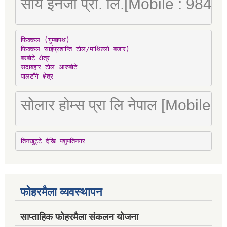
सौर्य इनर्जी प्रा. लि.[Mobile : 98
फिक्कल (गुम्बापथ)

फिक्कल साईप्रशान्ति टोल/माथिल्लो बजार)

बरबोटे क्षेत्र

सदाबहार टोल आरुबोटे

पालटाँगे क्षेत्र
सोलार होम्स प्रा लि नेपाल [Mobile
तिनखुट्टे देखि पशुपतिनगर
फोहरमैला व्यवस्थापन
साप्ताहिक फोहरमैला संकलन योजना