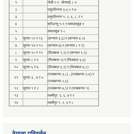
१
गोर्खे १-९ जोगमाई ८-९
२
पशुपतिनगर ३,४,५ र ७
३
पशुपतिनगर १, २, ६, ८, र ९
४
श्रीअन्तु १-९ र समालवबुङ ९
५
समालबुङ १-८
६
सुनपा १२ र १३
(कन्याम ३,६) र (कन्याम ४,५)
७
सुनपा १४ र १५
(कन्याम ७) र (कन्याम ८ र ९)
८
सुनपा १० र ११
(फिक्कल १,२) र (कन्याम १,२)
९
सुनपा ८ र ९
(फिक्कल ५) र (फिक्कल ३,४)
१०
सुनपा ६ र ७
(फिक्कल ६,९) र (फिक्कल ७,८)
(पञ्चकन्या ३,८) , (पञ्चकन्या २,४) र
११
सुनपा ३ , ४ र ५
(पञ्चकन्या ५,६)
१२
सुनपा १ र २
(पञ्चकन्या ७,९) र (पञ्चकन्या १)
१३
लक्ष्मीपुर ३, ६, ७ र ९
१४
लक्ष्मीपुर १, २, ४ र ८
ठेगाना परिवर्तन