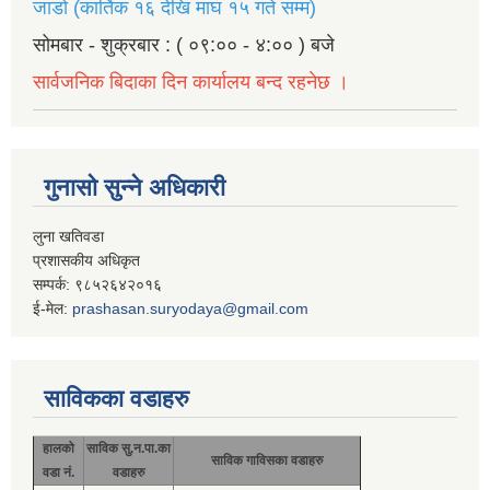
जाडो (कार्तिक १६ देखि माघ १५ गते सम्म)
सोमबार - शुक्रबार : ( ०९:०० - ४:०० ) बजे
सार्वजनिक बिदाका दिन कार्यालय बन्द रहनेछ ।
गुनासो सुन्ने अधिकारी
लुना खतिवडा
प्रशासकीय अधिकृत
सम्पर्क: ९८५२६४२०१६
ई-मेल:
prashasan.suryodaya@gmail.com
साविकका वडाहरु
हालको
साविक सु.न.पा.का
साविक गाविसका वडाहरु
वडा नं.
वडाहरु