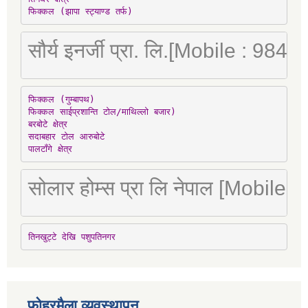
फिक्कल (झापा स्ट्याण्ड तर्फ)
सौर्य इनर्जी प्रा. लि.[Mobile : 98
फिक्कल (गुम्बापथ)

फिक्कल साईप्रशान्ति टोल/माथिल्लो बजार)

बरबोटे क्षेत्र

सदाबहार टोल आरुबोटे

पालटाँगे क्षेत्र
सोलार होम्स प्रा लि नेपाल [Mobile
तिनखुट्टे देखि पशुपतिनगर
फोहरमैला व्यवस्थापन