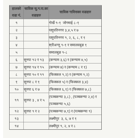
हालको
साविक सु.न.पा.का
साविक गाविसका वडाहरु
वडा नं.
वडाहरु
१
गोर्खे १-९ जोगमाई ८-९
२
पशुपतिनगर ३,४,५ र ७
३
पशुपतिनगर १, २, ६, ८, र ९
४
श्रीअन्तु १-९ र समालवबुङ ९
५
समालबुङ १-८
६
सुनपा १२ र १३
(कन्याम ३,६) र (कन्याम ४,५)
७
सुनपा १४ र १५
(कन्याम ७) र (कन्याम ८ र ९)
८
सुनपा १० र ११
(फिक्कल १,२) र (कन्याम १,२)
९
सुनपा ८ र ९
(फिक्कल ५) र (फिक्कल ३,४)
१०
सुनपा ६ र ७
(फिक्कल ६,९) र (फिक्कल ७,८)
(पञ्चकन्या ३,८) , (पञ्चकन्या २,४) र
११
सुनपा ३ , ४ र ५
(पञ्चकन्या ५,६)
१२
सुनपा १ र २
(पञ्चकन्या ७,९) र (पञ्चकन्या १)
१३
लक्ष्मीपुर ३, ६, ७ र ९
१४
लक्ष्मीपुर १, २, ४ र ८