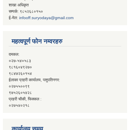
शाखा अधिकृत
सम्पर्क: ९८५२६८०१५०
ई-मेल:
infooff.suryodaya@gmail.com
महत्वपूर्ण फोन नम्वरहरु
दमकल:
०२७-५४०५८३
९८१६०४९२७०
९८४७२६०१५४
ईलाका प्रहरी कार्यालय, पशुपतिनगर:
०२७५५००९९
९७५२६०५४२८
प्रहरी चौकी, फिक्कल :
०२७५४०२१८
कार्यालय समय