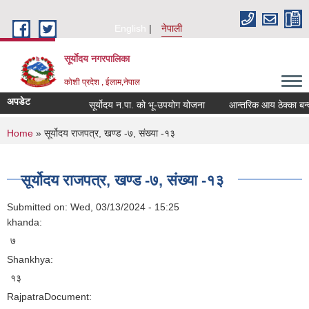
Skip to main content
English
नेपाली
सूर्याेदय नगरपालिका
कोशी प्रदेश , ईलाम,नेपाल
अपडेट
सूर्योदय न.पा. को भू-उपयोग योजना
आन्तरिक आय ठेक्का बन्दोब
You are here
Home
» सूर्योदय राजपत्र, खण्ड -७, संख्या -१३
सूर्योदय राजपत्र, खण्ड -७, संख्या -१३
Submitted on:
Wed, 03/13/2024 - 15:25
khanda:
७
Shankhya:
१३
RajpatraDocument: