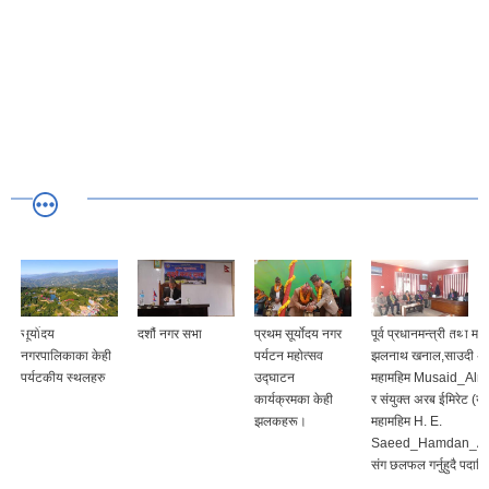
सूर्योदय
दशौं नगर सभा
प्रथम सूर्याेदय नगर
पूर्व प्रधानमन्त्री तथा म
नगरपालिकाका केही
पर्यटन महाेत्सव
झलनाथ खनाल,साउदी अ
पर्यटकीय स्थलहरु
उद्घाटन
महामहिम Musaid_Al
कार्यक्रमका केही
र संयुक्त अरब ईमिरेट (यु
झलकहरू।
महामहिम H. E.
Saeed_Hamdan_Al
संग छलफल गर्नुहुदै पदाधि