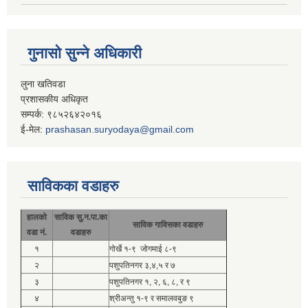
गुनासो सुन्ने अधिकारी
लुना खतिवडा
प्रशासकीय अधिकृत
सम्पर्क: ९८५२६४२०१६
ई-मेल:
prashasan.suryodaya@gmail.com
साविकका वडाहरु
हालको
साविक सु.न.पा.का
साविक गाविसका वडाहरु
वडा नं.
वडाहरु
१
गोर्खे १-९ जोगमाई ८-९
२
पशुपतिनगर ३,४,५ र ७
३
पशुपतिनगर १, २, ६, ८, र ९
४
श्रीअन्तु १-९ र समालवबुङ ९