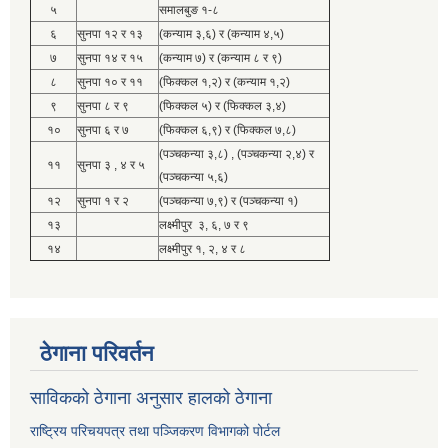
५
समालबुङ १-८
६
सुनपा १२ र १३
(कन्याम ३,६) र (कन्याम ४,५)
७
सुनपा १४ र १५
(कन्याम ७) र (कन्याम ८ र ९)
८
सुनपा १० र ११
(फिक्कल १,२) र (कन्याम १,२)
९
सुनपा ८ र ९
(फिक्कल ५) र (फिक्कल ३,४)
१०
सुनपा ६ र ७
(फिक्कल ६,९) र (फिक्कल ७,८)
(पञ्चकन्या ३,८) , (पञ्चकन्या २,४) र
११
सुनपा ३ , ४ र ५
(पञ्चकन्या ५,६)
१२
सुनपा १ र २
(पञ्चकन्या ७,९) र (पञ्चकन्या १)
१३
लक्ष्मीपुर ३, ६, ७ र ९
१४
लक्ष्मीपुर १, २, ४ र ८
ठेगाना परिवर्तन
साविकको ठेगाना अनुसार हालको ठेगाना
राष्ट्रिय परिचयपत्र तथा पञ्जिकरण विभागको पोर्टल