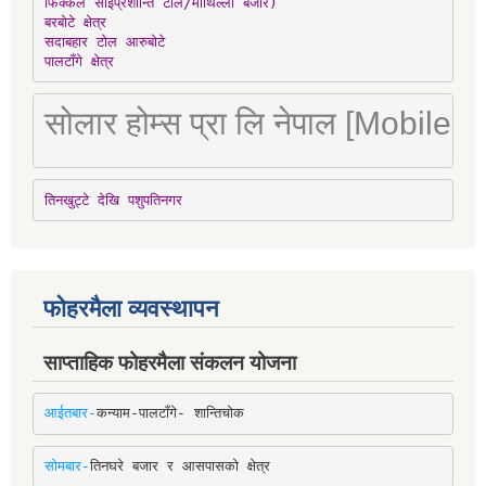
फिक्कल साईप्रशान्ति टोल/माथिल्लो बजार)

बरबोटे क्षेत्र

सदाबहार टोल आरुबोटे

पालटाँगे क्षेत्र
सोलार होम्स प्रा लि नेपाल [Mobile
तिनखुट्टे देखि पशुपतिनगर
फोहरमैला व्यवस्थापन
साप्ताहिक फोहरमैला संकलन योजना
आईतबार-
कन्याम-पालटाँगे- शान्तिचोक
सोमबार-
तिनघरे बजार र आसपासको क्षेत्र