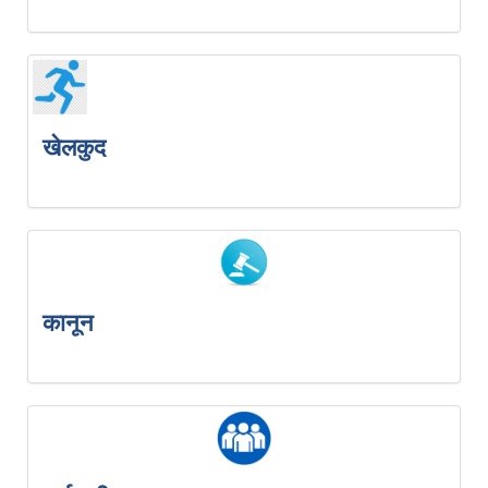
खेलकुद
कानून