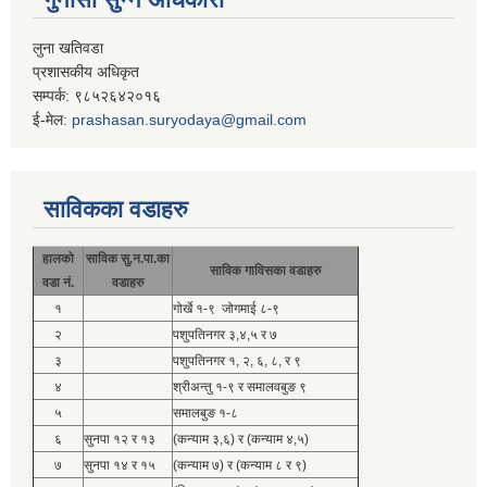
लुना खतिवडा
प्रशासकीय अधिकृत
सम्पर्क: ९८५२६४२०१६
ई-मेल:
prashasan.suryodaya@gmail.com
साविकका वडाहरु
हालको
साविक सु.न.पा.का
साविक गाविसका वडाहरु
वडा नं.
वडाहरु
१
गोर्खे १-९ जोगमाई ८-९
२
पशुपतिनगर ३,४,५ र ७
३
पशुपतिनगर १, २, ६, ८, र ९
४
श्रीअन्तु १-९ र समालवबुङ ९
५
समालबुङ १-८
६
सुनपा १२ र १३
(कन्याम ३,६) र (कन्याम ४,५)
७
सुनपा १४ र १५
(कन्याम ७) र (कन्याम ८ र ९)