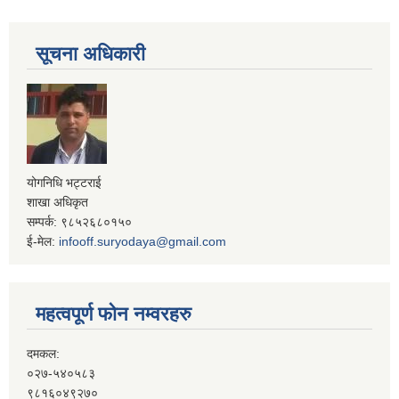
सूचना अधिकारी
योगनिधि भट्टराई
शाखा अधिकृत
सम्पर्क: ९८५२६८०१५०
ई-मेल:
infooff.suryodaya@gmail.com
महत्वपूर्ण फोन नम्वरहरु
दमकल:
०२७-५४०५८३
९८१६०४९२७०