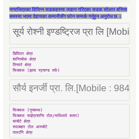
नगरभित्रका विभिन्न सडकहरुमा जडान गरिएका सडक सोलार बत्तिमा
समस्या भएमा देहायका कम्पनीसँग फोन सम्पर्क गर्नुहुन अनुरोध छ ।
सूर्य रोश्नी इण्डष्ट्रिज प्रा लि [Mo
छिपिटार क्षेत्र

शान्तिचोक क्षेत्र

तिनघरे क्षेत्र

फिक्कल (झापा स्ट्याण्ड तर्फ)
सौर्य इनर्जी प्रा. लि.[Mobile : 98
फिक्कल (गुम्बापथ)

फिक्कल साईप्रशान्ति टोल/माथिल्लो बजार)

बरबोटे क्षेत्र

सदाबहार टोल आरुबोटे

पालटाँगे क्षेत्र