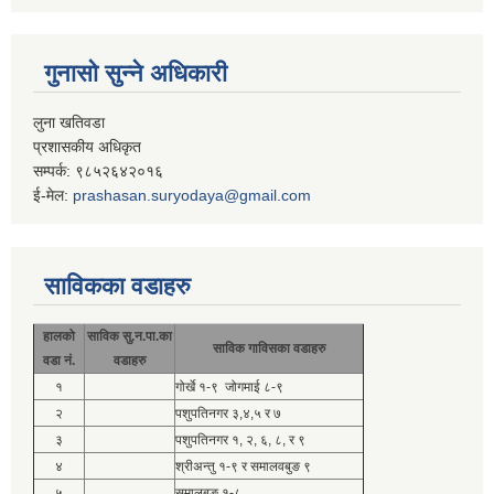
गुनासो सुन्ने अधिकारी
लुना खतिवडा
प्रशासकीय अधिकृत
सम्पर्क: ९८५२६४२०१६
ई-मेल:
prashasan.suryodaya@gmail.com
साविकका वडाहरु
हालको
साविक सु.न.पा.का
साविक गाविसका वडाहरु
वडा नं.
वडाहरु
१
गोर्खे १-९ जोगमाई ८-९
२
पशुपतिनगर ३,४,५ र ७
३
पशुपतिनगर १, २, ६, ८, र ९
४
श्रीअन्तु १-९ र समालवबुङ ९
५
समालबुङ १-८