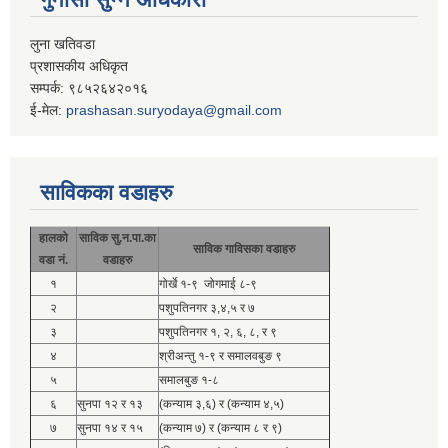
लुना खतिवडा
प्रशासकीय अधिकृत
सम्पर्क: ९८५२६४२०१६
ई-मेल:
prashasan.suryodaya@gmail.com
साविकका वडाहरु
हालको
साविक सु.न.पा.का
साविक गाविसका वडाहरु
वडा नं.
वडाहरु
१
गोर्खे १-९ जोगमाई ८-९
२
पशुपतिनगर ३,४,५ र ७
३
पशुपतिनगर १, २, ६, ८, र ९
४
श्रीअन्तु १-९ र समालवबुङ ९
५
समालबुङ १-८
६
सुनपा १२ र १३
(कन्याम ३,६) र (कन्याम ४,५)
७
सुनपा १४ र १५
(कन्याम ७) र (कन्याम ८ र ९)