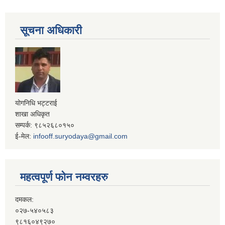
सूचना अधिकारी
योगनिधि भट्टराई
शाखा अधिकृत
सम्पर्क: ९८५२६८०१५०
ई-मेल:
infooff.suryodaya@gmail.com
महत्वपूर्ण फोन नम्वरहरु
दमकल:
०२७-५४०५८३
९८१६०४९२७०