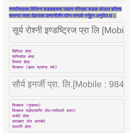
नगरभित्रका विभिन्न सडकहरुमा जडान गरिएका सडक सोलार बत्तिमा
समस्या भएमा देहायका कम्पनीसँग फोन सम्पर्क गर्नुहुन अनुरोध छ ।
सूर्य रोश्नी इण्डष्ट्रिज प्रा लि [Mo
छिपिटार क्षेत्र

शान्तिचोक क्षेत्र

तिनघरे क्षेत्र

फिक्कल (झापा स्ट्याण्ड तर्फ)
सौर्य इनर्जी प्रा. लि.[Mobile : 98
फिक्कल (गुम्बापथ)

फिक्कल साईप्रशान्ति टोल/माथिल्लो बजार)

बरबोटे क्षेत्र

सदाबहार टोल आरुबोटे

पालटाँगे क्षेत्र