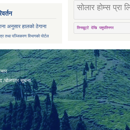
सोलार होम्स प्रा
िवर्तन
ाना अनुसार हालको ठेगाना
तिनखुट्टे देखि पशुपतिनगर
पत्र तथा पञ्जिकरण विभागको पोर्टल
ाचार
द /बोलपत्र सूचना