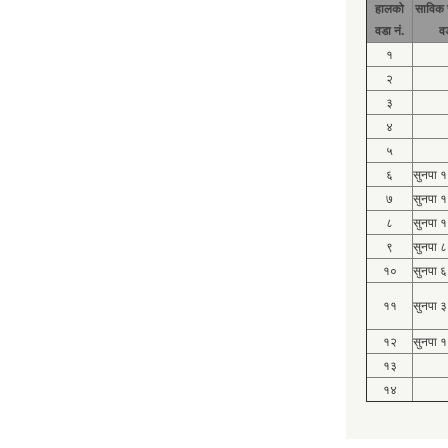
हालको
साविक 
वडा नं.
व
१
२
३
४
५
६
सुनपा 
७
सुनपा 
८
सुनपा 
९
सुनपा ८
१०
सुनपा ६
११
सुनपा ३
१२
सुनपा १
१३
१४