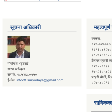
सूचना अधिकारी
महत्वपूर्
दमकल:
०२७-५४०५८३
९८१६०४९२७०
९८४७२६०१५४
ईलाका प्रहरी का
योगनिधि भट्टराई
०२७५५००९९
शाखा अधिकृत
९७५२६०५४२८
सम्पर्क: ९८५२६८०१५०
प्रहरी चौकी, फि
ई-मेल:
infooff.suryodaya@gmail.com
०२७५४०२१८
साविकका