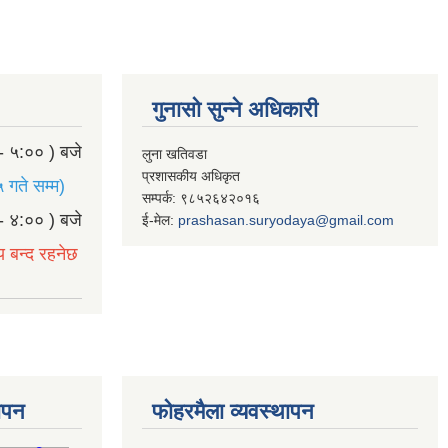
गुनासो सुन्ने अधिकारी
- ५:०० ) बजे
लुना खतिवडा
प्रशासकीय अधिकृत
 गते सम्म)
सम्पर्क: ९८५२६४२०१६
- ४:०० ) बजे
ई-मेल:
prashasan.suryodaya@gmail.com
य बन्द रहनेछ
थापन
फोहरमैला व्यवस्थापन