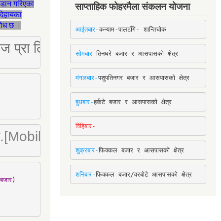
जडान गरिएका
साप्ताहिक फोहरमैला संकलन योजना
देहायका
ुरोध छ ।
आईतबार-
कन्याम-पालटाँगे- शान्तिचोक
ष्ट्रिज प्रा लि [Mobile: 9851034034]
सोमबार-
तिनघरे बजार र आसपासको क्षेत्र
मंगलबार-
पशुपतिनगर बजार र आसपासको क्षेत्र
बुधबार-
हर्कटे बजार र आसपासको क्षेत्र
विहिबार-
ा. लि.[Mobile : 9842780266]
शुक्रबार-
फिक्कल बजार र आसपासको क्षेत्र
शनिबार-
फिक्कल बजार/वरबोटे आसपासको क्षेत्र
बजार)
