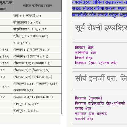
नगरभित्रका विभिन्न सडकहरुमा 
सु.न.पा.का
साविक गाविसका वडाहरु
सडक सोलार बत्तिमा समस्या भएमा 
डाहरु
कम्पनीसँग फोन सम्पर्क गर्नुहुन अन
गोर्खे १-९ जोगमाई ८-९
पशुपतिनगर ३,४,५ र ७
सूर्य रोश्नी इण्ड
पशुपतिनगर १, २, ६, ८, र ९
श्रीअन्तु १-९ र समालवबुङ ९
समालबुङ १-८
छिपिटार क्षेत्र

१२ र १३
(कन्याम ३,६) र (कन्याम ४,५)
शान्तिचोक क्षेत्र

१४ र १५
(कन्याम ७) र (कन्याम ८ र ९)
तिनघरे क्षेत्र

फिक्कल (झापा स्ट्याण्ड तर्फ)
१० र ११
(फिक्कल १,२) र (कन्याम १,२)
 र ९
(फिक्कल ५) र (फिक्कल ३,४)
सौर्य इनर्जी प्र
 र ७
(फिक्कल ६,९) र (फिक्कल ७,८)
(पञ्चकन्या ३,८) , (पञ्चकन्या २,४) र
 , ४ र ५
(पञ्चकन्या ५,६)
 र २
(पञ्चकन्या ७,९) र (पञ्चकन्या १)
फिक्कल (गुम्बापथ)

फिक्कल साईप्रशान्ति टोल/माथिल्लो 
लक्ष्मीपुर ३, ६, ७ र ९
बरबोटे क्षेत्र

लक्ष्मीपुर १, २, ४ र ८
सदाबहार टोल आरुबोटे

पालटाँगे क्षेत्र