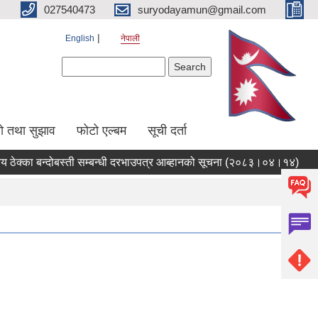
027540473
suryodayamun@gmail.com
English
नेपाली
Search form
Search
सो तथा सुझाव
फोटो एल्बम
सूची दर्ता
्का बन्दोबस्ती सम्बन्धी दरभाउपत्र आब्हानको सूचना (२०८३।०४।१४)
आ.