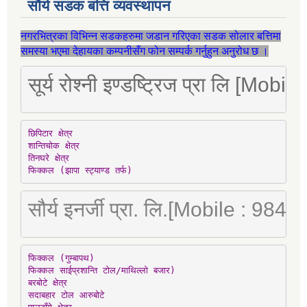
सौर्य सडक बत्ति व्यवस्थापन
नगरभित्रका विभिन्न सडकहरुमा जडान गरिएका सडक सोलार बत्तिमा
समस्या भएमा देहायका कम्पनीसँग फोन सम्पर्क गर्नुहुन अनुरोध छ ।
सूर्य रोश्नी इण्डष्ट्रिज प्रा लि [Mo
छिपिटार क्षेत्र

शान्तिचोक क्षेत्र

तिनघरे क्षेत्र

फिक्कल (झापा स्ट्याण्ड तर्फ)
सौर्य इनर्जी प्रा. लि.[Mobile : 98
फिक्कल (गुम्बापथ)

फिक्कल साईप्रशान्ति टोल/माथिल्लो बजार)

बरबोटे क्षेत्र

सदाबहार टोल आरुबोटे
