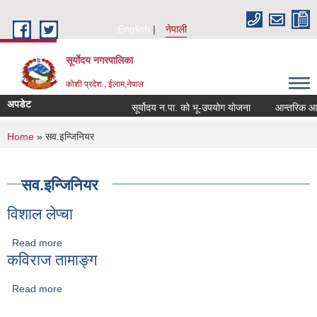
Skip to main content
English
नेपाली
सूर्याेदय नगरपालिका
कोशी प्रदेश , ईलाम,नेपाल
अपडेट
सूर्योदय न.पा. को भू-उपयोग योजना
आन्तरिक आय ठे
You are here
Home
» सव.इन्जिनियर
सव.इन्जिनियर
विशाल लेप्चा
Read more
about विशाल लेप्चा
कविराज तामाङ्ग
Read more
about कविराज तामाङ्ग