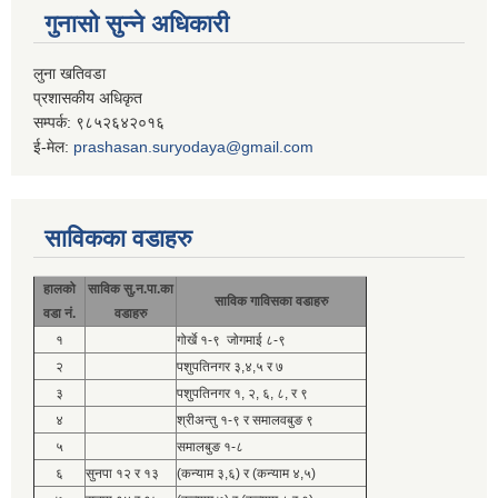
गुनासो सुन्ने अधिकारी
लुना खतिवडा
प्रशासकीय अधिकृत
सम्पर्क: ९८५२६४२०१६
ई-मेल:
prashasan.suryodaya@gmail.com
साविकका वडाहरु
हालको
साविक सु.न.पा.का
साविक गाविसका वडाहरु
वडा नं.
वडाहरु
१
गोर्खे १-९ जोगमाई ८-९
२
पशुपतिनगर ३,४,५ र ७
३
पशुपतिनगर १, २, ६, ८, र ९
४
श्रीअन्तु १-९ र समालवबुङ ९
५
समालबुङ १-८
६
सुनपा १२ र १३
(कन्याम ३,६) र (कन्याम ४,५)