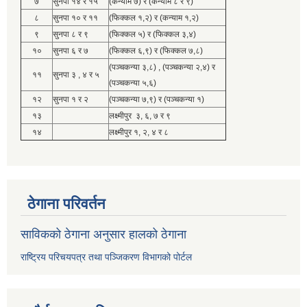
७
सुनपा १४ र १५
(कन्याम ७) र (कन्याम ८ र ९)
८
सुनपा १० र ११
(फिक्कल १,२) र (कन्याम १,२)
९
सुनपा ८ र ९
(फिक्कल ५) र (फिक्कल ३,४)
१०
सुनपा ६ र ७
(फिक्कल ६,९) र (फिक्कल ७,८)
(पञ्चकन्या ३,८) , (पञ्चकन्या २,४) र
११
सुनपा ३ , ४ र ५
(पञ्चकन्या ५,६)
१२
सुनपा १ र २
(पञ्चकन्या ७,९) र (पञ्चकन्या १)
१३
लक्ष्मीपुर ३, ६, ७ र ९
१४
लक्ष्मीपुर १, २, ४ र ८
ठेगाना परिवर्तन
साविकको ठेगाना अनुसार हालको ठेगाना
राष्ट्रिय परिचयपत्र तथा पञ्जिकरण विभागको पोर्टल