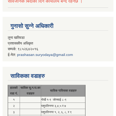
सार्वजनिक बिदाका दिन कार्यालय बन्द रहनेछ ।
गुनासो सुन्ने अधिकारी
लुना खतिवडा
प्रशासकीय अधिकृत
सम्पर्क: ९८५२६४२०१६
ई-मेल:
prashasan.suryodaya@gmail.com
साविकका वडाहरु
हालको
साविक सु.न.पा.का
साविक गाविसका वडाहरु
वडा नं.
वडाहरु
१
गोर्खे १-९ जोगमाई ८-९
२
पशुपतिनगर ३,४,५ र ७
३
पशुपतिनगर १, २, ६, ८, र ९