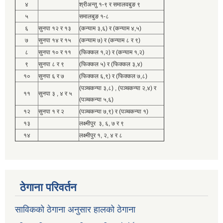
४
श्रीअन्तु १-९ र समालवबुङ ९
५
समालबुङ १-८
६
सुनपा १२ र १३
(कन्याम ३,६) र (कन्याम ४,५)
७
सुनपा १४ र १५
(कन्याम ७) र (कन्याम ८ र ९)
८
सुनपा १० र ११
(फिक्कल १,२) र (कन्याम १,२)
९
सुनपा ८ र ९
(फिक्कल ५) र (फिक्कल ३,४)
१०
सुनपा ६ र ७
(फिक्कल ६,९) र (फिक्कल ७,८)
(पञ्चकन्या ३,८) , (पञ्चकन्या २,४) र
११
सुनपा ३ , ४ र ५
(पञ्चकन्या ५,६)
१२
सुनपा १ र २
(पञ्चकन्या ७,९) र (पञ्चकन्या १)
१३
लक्ष्मीपुर ३, ६, ७ र ९
१४
लक्ष्मीपुर १, २, ४ र ८
ठेगाना परिवर्तन
साविकको ठेगाना अनुसार हालको ठेगाना