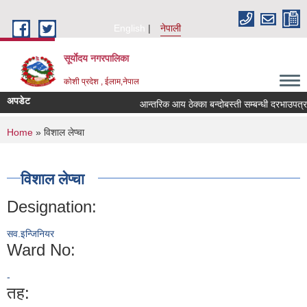
Skip to main content
English
नेपाली
सूर्याेदय नगरपालिका
कोशी प्रदेश , ईलाम,नेपाल
अपडेट
आन्तरिक आय ठेक्का बन्दोबस्ती सम्बन्धी दरभाउपत्
You are here
Home
» विशाल लेप्चा
विशाल लेप्चा
Designation:
सव.इन्जिनियर
Ward No:
-
तह: