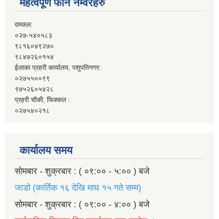
महत्वपूर्ण फोन नम्वरहरु
दमकल:
०२७-५४०५८३
९८१६०४९२७०
९८४७२६०१५४
ईलाका प्रहरी कार्यालय, पशुपतिनगर:
०२७५५००९९
९७५२६०५४२८
प्रहरी चौकी, फिक्कल :
०२७५४०२१८
कार्यालय समय
सोमबार - शुक्रबार : ( ०९:०० - ५:०० ) बजे
जाडो (कार्तिक १६ देखि माघ १५ गते सम्म)
सोमबार - शुक्रबार : ( ०९:०० - ४:०० ) बजे