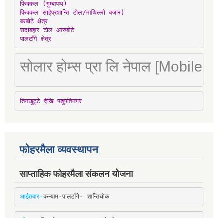
फिक्कल (गुम्बापथ)

फिक्कल साईप्रशान्ति टोल/माथिल्लो बजार)

बरबोटे क्षेत्र

सदाबहार टोल आरुबोटे

पालटाँगे क्षेत्र
सोलार होम्स प्रा लि नेपाल [Mobile
तिनखुट्टे देखि पशुपतिनगर
फोहरमैला व्यवस्थापन
साप्ताहिक फोहरमैला संकलन योजना
आईतबार-
कन्याम-पालटाँगे- शान्तिचोक