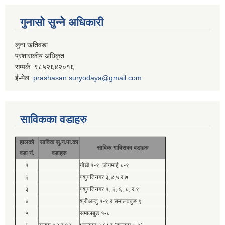
गुनासो सुन्ने अधिकारी
लुना खतिवडा
प्रशासकीय अधिकृत
सम्पर्क: ९८५२६४२०१६
ई-मेल:
prashasan.suryodaya@gmail.com
साविकका वडाहरु
हालको
साविक सु.न.पा.का
साविक गाविसका वडाहरु
वडा नं.
वडाहरु
१
गोर्खे १-९ जोगमाई ८-९
२
पशुपतिनगर ३,४,५ र ७
३
पशुपतिनगर १, २, ६, ८, र ९
४
श्रीअन्तु १-९ र समालवबुङ ९
५
समालबुङ १-८