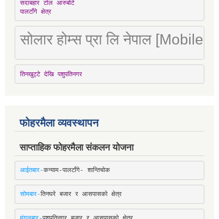
सदाबहार टोल आरुबोटे

पालटाँगे क्षेत्र
सोलार होम्स प्रा लि नेपाल [Mobile
तिनखुट्टे देखि पशुपतिनगर
फोहरमैला व्यवस्थापन
साप्ताहिक फोहरमैला संकलन योजना
आईतबार-
कन्याम-पालटाँगे- शान्तिचोक
सोमबार-
तिनघरे बजार र आसपासको क्षेत्र
मंगलबार-
पशुपतिनगर बजार र आसपासको क्षेत्र