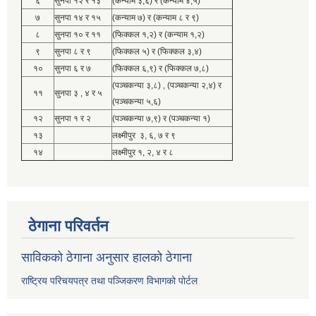
६
सुनपा १२ र १३
(कन्याम ३,६) र (कन्याम ४,५)
७
सुनपा १४ र १५
(कन्याम ७) र (कन्याम ८ र ९)
८
सुनपा १० र ११
(फिक्कल १,२) र (कन्याम १,२)
९
सुनपा ८ र ९
(फिक्कल ५) र (फिक्कल ३,४)
१०
सुनपा ६ र ७
(फिक्कल ६,९) र (फिक्कल ७,८)
(पञ्चकन्या ३,८) , (पञ्चकन्या २,४) र
११
सुनपा ३ , ४ र ५
(पञ्चकन्या ५,६)
१२
सुनपा १ र २
(पञ्चकन्या ७,९) र (पञ्चकन्या १)
१३
लक्ष्मीपुर ३, ६, ७ र ९
१४
लक्ष्मीपुर १, २, ४ र ८
ठेगाना परिवर्तन
साविकको ठेगाना अनुसार हालको ठेगाना
राष्ट्रिय परिचयपत्र तथा पञ्जिकरण विभागको पोर्टल