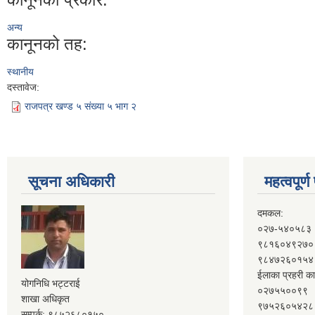
अन्य
कानूनको तह:
स्थानीय
दस्तावेज:
राजपत्र खण्ड ५ संख्या ५ भाग २
सूचना अधिकारी
महत्वपूर्
दमकल:
०२७-५४०५८३
९८१६०४९२७०
९८४७२६०१५४
ईलाका प्रहरी का
योगनिधि भट्टराई
०२७५५००९९
शाखा अधिकृत
९७५२६०५४२८
सम्पर्क: ९८५२६८०१५०