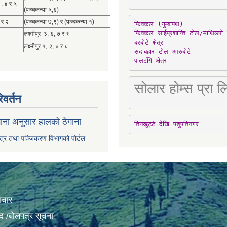
 , ४ र ५
(पञ्चकन्या ५,६)
 र २
(पञ्चकन्या ७,९) र (पञ्चकन्या १)
फिक्कल (गुम्बापथ)

फिक्कल साईप्रशान्ति टोल/माथिल्लो 
लक्ष्मीपुर ३, ६, ७ र ९
बरबोटे क्षेत्र

लक्ष्मीपुर १, २, ४ र ८
सदाबहार टोल आरुबोटे

पालटाँगे क्षेत्र
सोलार होम्स प्रा
िवर्तन
ाना अनुसार हालको ठेगाना
तिनखुट्टे देखि पशुपतिनगर
पत्र तथा पञ्जिकरण विभागको पोर्टल
ाचार
द /बोलपत्र सूचना