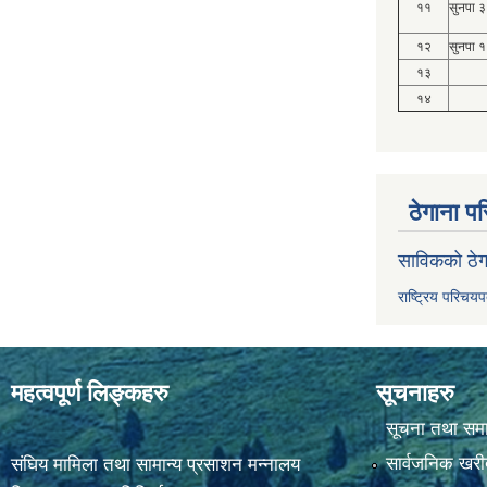
११
सुनपा ३
१२
सुनपा १
१३
१४
ठेगाना पर
साविकको ठेग
राष्ट्रिय परिचय
महत्वपूर्ण लिङ्कहरु
सूचनाहरु
सूचना तथा सम
सार्वजनिक खरी
संघिय मामिला तथा सामान्य प्रसाशन मन्नालय