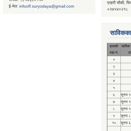
प्रहरी चौकी, फि
ई-मेल:
infooff.suryodaya@gmail.com
०२७५४०२१८
साविकका
हालको
साविक 
वडा नं.
व
१
२
३
४
५
६
सुनपा 
७
सुनपा 
८
सुनपा 
९
सुनपा ८
१०
सुनपा ६