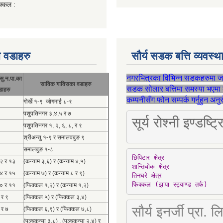
क्कल :
 वडाहरु
सौर्य सडक बत्ति व्यवस्
नगरभित्रका विभिन्न सडकहरुमा 
सु.न.पा.का
साविक गाविसका वडाहरु
सडक सोलार बत्तिमा समस्या भएमा 
डाहरु
कम्पनीसँग फोन सम्पर्क गर्नुहुन अन
गोर्खे १-९ जोगमाई ८-९
पशुपतिनगर ३,४,५ र ७
सूर्य रोश्नी इण्ड
पशुपतिनगर १, २, ६, ८, र ९
श्रीअन्तु १-९ र समालवबुङ ९
समालबुङ १-८
छिपिटार क्षेत्र

१२ र १३
(कन्याम ३,६) र (कन्याम ४,५)
शान्तिचोक क्षेत्र

१४ र १५
(कन्याम ७) र (कन्याम ८ र ९)
तिनघरे क्षेत्र

फिक्कल (झापा स्ट्याण्ड तर्फ)
१० र ११
(फिक्कल १,२) र (कन्याम १,२)
 र ९
(फिक्कल ५) र (फिक्कल ३,४)
सौर्य इनर्जी प्र
 र ७
(फिक्कल ६,९) र (फिक्कल ७,८)
(पञ्चकन्या ३,८) , (पञ्चकन्या २,४) र