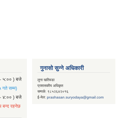
गुनासो सुन्ने अधिकारी
- ५:०० ) बजे
लुना खतिवडा
प्रशासकीय अधिकृत
 गते सम्म)
सम्पर्क: ९८५२६४२०१६
- ४:०० ) बजे
ई-मेल:
prashasan.suryodaya@gmail.com
य बन्द रहनेछ