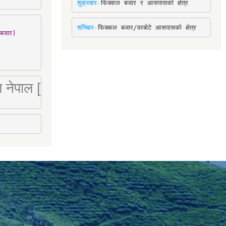
शुक्रबार-
फिक्कल बजार र आसपासको क्षेत्र
शनिबार-
फिक्कल बजार/वरबोटे आसपासको क्षेत्र
बजार)

 लि नेपाल [Mobile : 9851066274]