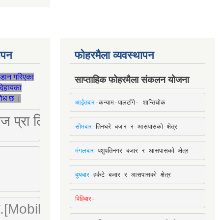
थापन
फोहरमैला व्यवस्थापन
जडान गरिएका
साप्ताहिक फोहरमैला संकलन योजना
देहायका
ुरोध छ ।
आईतबार-
कन्याम-पालटाँगे- शान्तिचोक
ष्ट्रिज प्रा लि [Mobile: 9851034034]
सोमबार-
तिनघरे बजार र आसपासको क्षेत्र
मंगलबार-
पशुपतिनगर बजार र आसपासको क्षेत्र
बुधबार-
हर्कटे बजार र आसपासको क्षेत्र
विहिबार-
ा. लि.[Mobile : 9842780266]