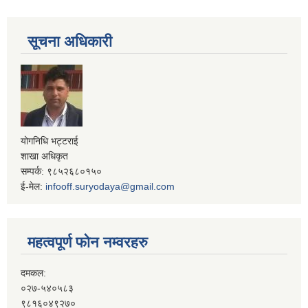
सूचना अधिकारी
योगनिधि भट्टराई
शाखा अधिकृत
सम्पर्क: ९८५२६८०१५०
ई-मेल:
infooff.suryodaya@gmail.com
महत्वपूर्ण फोन नम्वरहरु
दमकल:
०२७-५४०५८३
९८१६०४९२७०