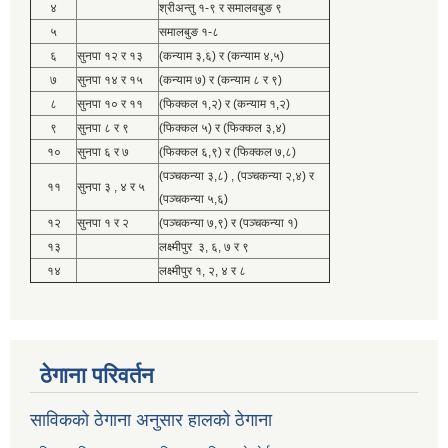
४
श्रीअन्तु १-९ र समालवबुङ ९
५
समालबुङ १-८
६
सुनपा १२ र १३
(कन्याम ३,६) र (कन्याम ४,५)
७
सुनपा १४ र १५
(कन्याम ७) र (कन्याम ८ र ९)
८
सुनपा १० र ११
(फिक्कल १,२) र (कन्याम १,२)
९
सुनपा ८ र ९
(फिक्कल ५) र (फिक्कल ३,४)
१०
सुनपा ६ र ७
(फिक्कल ६,९) र (फिक्कल ७,८)
(पञ्चकन्या ३,८) , (पञ्चकन्या २,४) र
११
सुनपा ३ , ४ र ५
(पञ्चकन्या ५,६)
१२
सुनपा १ र २
(पञ्चकन्या ७,९) र (पञ्चकन्या १)
१३
लक्ष्मीपुर ३, ६, ७ र ९
१४
लक्ष्मीपुर १, २, ४ र ८
ठेगाना परिवर्तन
साविकको ठेगाना अनुसार हालको ठेगाना