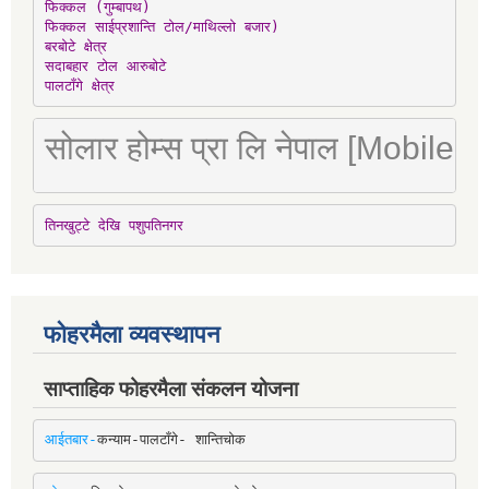
फिक्कल (गुम्बापथ)

फिक्कल साईप्रशान्ति टोल/माथिल्लो बजार)

बरबोटे क्षेत्र

सदाबहार टोल आरुबोटे

पालटाँगे क्षेत्र
सोलार होम्स प्रा लि नेपाल [Mobile
तिनखुट्टे देखि पशुपतिनगर
फोहरमैला व्यवस्थापन
साप्ताहिक फोहरमैला संकलन योजना
आईतबार-
कन्याम-पालटाँगे- शान्तिचोक