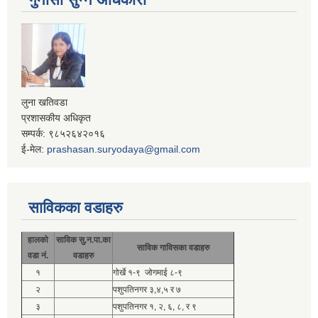
लुना खतिवडा
प्रशासकीय अधिकृत
सम्पर्क: ९८५२६४२०१६
ई-मेल:
prashasan.suryodaya@gmail.com
साविकका वडाहरु
हालको
साविक सु.न.पा.का
साविक गाविसका वडाहरु
वडा नं.
वडाहरु
१
गोर्खे १-९ जोगमाई ८-९
२
पशुपतिनगर ३,४,५ र ७
३
पशुपतिनगर १, २, ६, ८, र ९