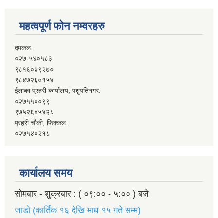
महत्वपूर्ण फोन नम्वरहरु
दमकल:
०२७-५४०५८३
९८१६०४९२७०
९८४७२६०१५४
ईलाका प्रहरी कार्यालय, पशुपतिनगर:
०२७५५००९९
९७५२६०५४२८
प्रहरी चौकी, फिक्कल :
०२७५४०२१८
कार्यालय समय
सोमबार - शुक्रबार : ( ०९:०० - ५:०० ) बजे
जाडो (कार्तिक १६ देखि माघ १५ गते सम्म)