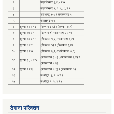
२
पशुपतिनगर ३,४,५ र ७
३
पशुपतिनगर १, २, ६, ८, र ९
४
श्रीअन्तु १-९ र समालवबुङ ९
५
समालबुङ १-८
६
सुनपा १२ र १३
(कन्याम ३,६) र (कन्याम ४,५)
७
सुनपा १४ र १५
(कन्याम ७) र (कन्याम ८ र ९)
८
सुनपा १० र ११
(फिक्कल १,२) र (कन्याम १,२)
९
सुनपा ८ र ९
(फिक्कल ५) र (फिक्कल ३,४)
१०
सुनपा ६ र ७
(फिक्कल ६,९) र (फिक्कल ७,८)
(पञ्चकन्या ३,८) , (पञ्चकन्या २,४) र
११
सुनपा ३ , ४ र ५
(पञ्चकन्या ५,६)
१२
सुनपा १ र २
(पञ्चकन्या ७,९) र (पञ्चकन्या १)
१३
लक्ष्मीपुर ३, ६, ७ र ९
१४
लक्ष्मीपुर १, २, ४ र ८
ठेगाना परिवर्तन