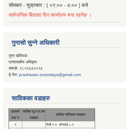
सोमबार - शुक्रबार : ( ०९:०० - ४:०० ) बजे
सार्वजनिक बिदाका दिन कार्यालय बन्द रहनेछ ।
गुनासो सुन्ने अधिकारी
लुना खतिवडा
प्रशासकीय अधिकृत
सम्पर्क: ९८५२६४२०१६
ई-मेल:
prashasan.suryodaya@gmail.com
साविकका वडाहरु
हालको
साविक सु.न.पा.का
साविक गाविसका वडाहरु
वडा नं.
वडाहरु
१
गोर्खे १-९ जोगमाई ८-९