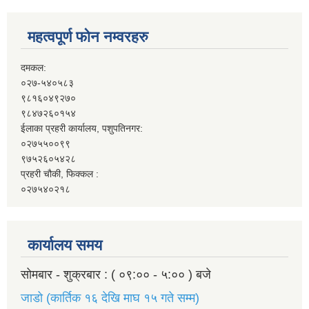
महत्वपूर्ण फोन नम्वरहरु
दमकल:
०२७-५४०५८३
९८१६०४९२७०
९८४७२६०१५४
ईलाका प्रहरी कार्यालय, पशुपतिनगर:
०२७५५००९९
९७५२६०५४२८
प्रहरी चौकी, फिक्कल :
०२७५४०२१८
कार्यालय समय
सोमबार - शुक्रबार : ( ०९:०० - ५:०० ) बजे
जाडो (कार्तिक १६ देखि माघ १५ गते सम्म)