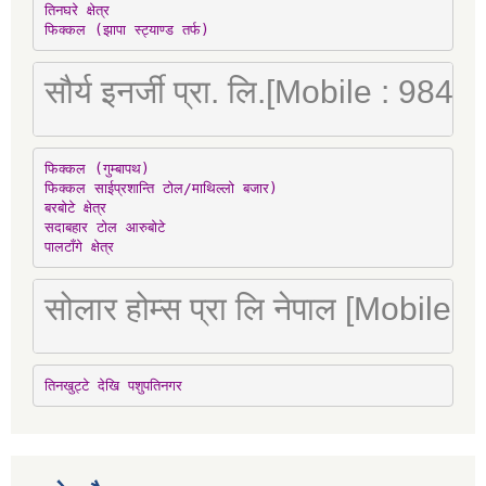
तिनघरे क्षेत्र

फिक्कल (झापा स्ट्याण्ड तर्फ)
सौर्य इनर्जी प्रा. लि.[Mobile : 98
फिक्कल (गुम्बापथ)

फिक्कल साईप्रशान्ति टोल/माथिल्लो बजार)

बरबोटे क्षेत्र

सदाबहार टोल आरुबोटे

पालटाँगे क्षेत्र
सोलार होम्स प्रा लि नेपाल [Mobile
तिनखुट्टे देखि पशुपतिनगर