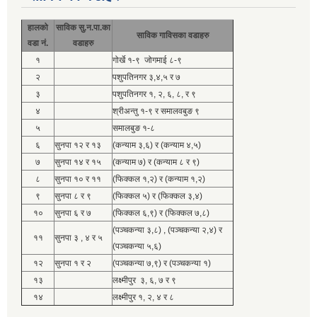
हालको
साविक सु.न.पा.का
साविक गाविसका वडाहरु
वडा नं.
वडाहरु
१
गोर्खे १-९ जोगमाई ८-९
२
पशुपतिनगर ३,४,५ र ७
३
पशुपतिनगर १, २, ६, ८, र ९
४
श्रीअन्तु १-९ र समालवबुङ ९
५
समालबुङ १-८
६
सुनपा १२ र १३
(कन्याम ३,६) र (कन्याम ४,५)
७
सुनपा १४ र १५
(कन्याम ७) र (कन्याम ८ र ९)
८
सुनपा १० र ११
(फिक्कल १,२) र (कन्याम १,२)
९
सुनपा ८ र ९
(फिक्कल ५) र (फिक्कल ३,४)
१०
सुनपा ६ र ७
(फिक्कल ६,९) र (फिक्कल ७,८)
(पञ्चकन्या ३,८) , (पञ्चकन्या २,४) र
११
सुनपा ३ , ४ र ५
(पञ्चकन्या ५,६)
१२
सुनपा १ र २
(पञ्चकन्या ७,९) र (पञ्चकन्या १)
१३
लक्ष्मीपुर ३, ६, ७ र ९
१४
लक्ष्मीपुर १, २, ४ र ८