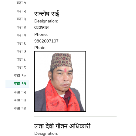
वडा १
वडा २
सन्तोष राई
वडा ३
Designation:
वडा ४
वडाध्यक्ष
Phone:
वडा ५
9862607107
वडा ६
Photo:
वडा ७
वडा ८
वडा ९
वडा १०
वडा ११
(active tab)
वडा १२
वडा १३
वडा १४
लता देवी गौतम अधिकारी
Designation: