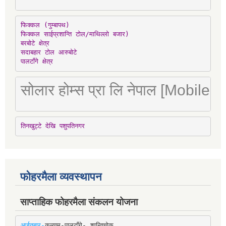
फिक्कल (गुम्बापथ)

फिक्कल साईप्रशान्ति टोल/माथिल्लो बजार)

बरबोटे क्षेत्र

सदाबहार टोल आरुबोटे

पालटाँगे क्षेत्र
सोलार होम्स प्रा लि नेपाल [Mobile
तिनखुट्टे देखि पशुपतिनगर
फोहरमैला व्यवस्थापन
साप्ताहिक फोहरमैला संकलन योजना
आईतबार-
कन्याम-पालटाँगे- शान्तिचोक