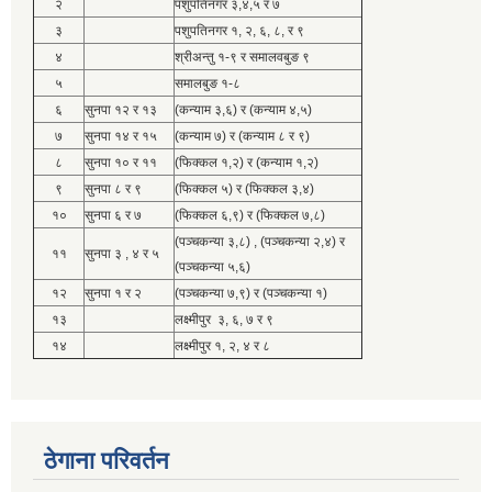
२
पशुपतिनगर ३,४,५ र ७
३
पशुपतिनगर १, २, ६, ८, र ९
४
श्रीअन्तु १-९ र समालवबुङ ९
५
समालबुङ १-८
६
सुनपा १२ र १३
(कन्याम ३,६) र (कन्याम ४,५)
७
सुनपा १४ र १५
(कन्याम ७) र (कन्याम ८ र ९)
८
सुनपा १० र ११
(फिक्कल १,२) र (कन्याम १,२)
९
सुनपा ८ र ९
(फिक्कल ५) र (फिक्कल ३,४)
१०
सुनपा ६ र ७
(फिक्कल ६,९) र (फिक्कल ७,८)
(पञ्चकन्या ३,८) , (पञ्चकन्या २,४) र
११
सुनपा ३ , ४ र ५
(पञ्चकन्या ५,६)
१२
सुनपा १ र २
(पञ्चकन्या ७,९) र (पञ्चकन्या १)
१३
लक्ष्मीपुर ३, ६, ७ र ९
१४
लक्ष्मीपुर १, २, ४ र ८
ठेगाना परिवर्तन