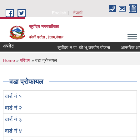
Skip to main content
English
नेपाली
सूर्याेदय नगरपालिका
कोशी प्रदेश , ईलाम,नेपाल
अपडेट
सूर्योदय न.पा. को भू-उपयोग योजना
आन्तरिक आय ठेक्
You are here
Home
»
परिचय
» वडा प्रोफायल
वडा प्रोफायल
वार्ड नं १
वार्ड नं २
वार्ड नं ३
वार्ड नं ४