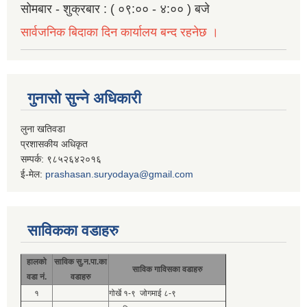
सोमबार - शुक्रबार : ( ०९:०० - ४:०० ) बजे
सार्वजनिक बिदाका दिन कार्यालय बन्द रहनेछ ।
गुनासो सुन्ने अधिकारी
लुना खतिवडा
प्रशासकीय अधिकृत
सम्पर्क: ९८५२६४२०१६
ई-मेल:
prashasan.suryodaya@gmail.com
साविकका वडाहरु
हालको
साविक सु.न.पा.का
साविक गाविसका वडाहरु
वडा नं.
वडाहरु
१
गोर्खे १-९ जोगमाई ८-९