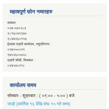
महत्वपूर्ण फोन नम्वरहरु
दमकल:
०२७-५४०५८३
९८१६०४९२७०
९८४७२६०१५४
ईलाका प्रहरी कार्यालय, पशुपतिनगर:
०२७५५००९९
९७५२६०५४२८
प्रहरी चौकी, फिक्कल :
०२७५४०२१८
कार्यालय समय
सोमबार - शुक्रबार : ( ०९:०० - ५:०० ) बजे
जाडो (कार्तिक १६ देखि माघ १५ गते सम्म)