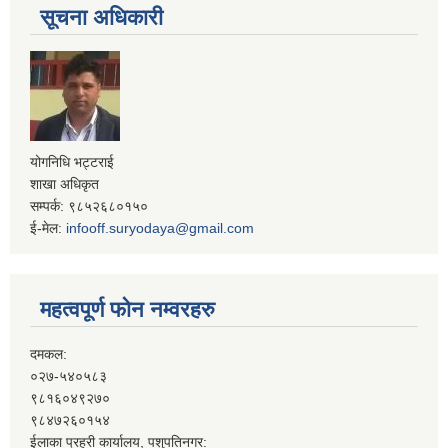
सूचना अधिकारी
योगनिधि भट्टराई
शाखा अधिकृत
सम्पर्क: ९८५२६८०१५०
ई-मेल:
infooff.suryodaya@gmail.com
महत्वपूर्ण फोन नम्वरहरु
दमकल:
०२७-५४०५८३
९८१६०४९२७०
९८४७२६०१५४
ईलाका प्रहरी कार्यालय, पशुपतिनगर: