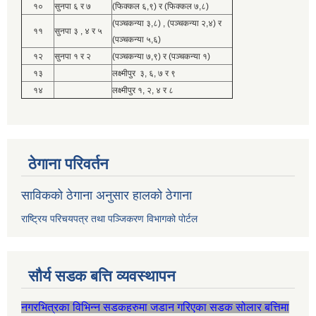
१०
सुनपा ६ र ७
(फिक्कल ६,९) र (फिक्कल ७,८)
(पञ्चकन्या ३,८) , (पञ्चकन्या २,४) र
११
सुनपा ३ , ४ र ५
(पञ्चकन्या ५,६)
१२
सुनपा १ र २
(पञ्चकन्या ७,९) र (पञ्चकन्या १)
१३
लक्ष्मीपुर ३, ६, ७ र ९
१४
लक्ष्मीपुर १, २, ४ र ८
ठेगाना परिवर्तन
साविकको ठेगाना अनुसार हालको ठेगाना
राष्ट्रिय परिचयपत्र तथा पञ्जिकरण विभागको पोर्टल
सौर्य सडक बत्ति व्यवस्थापन
नगरभित्रका विभिन्न सडकहरुमा जडान गरिएका सडक सोलार बत्तिमा