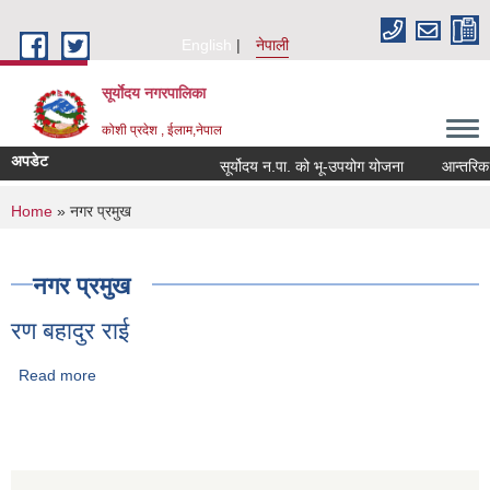
Skip to main content
English
नेपाली
सूर्याेदय नगरपालिका
कोशी प्रदेश , ईलाम,नेपाल
अपडेट
सूर्योदय न.पा. को भू-उपयोग योजना
आन्तरिक आय 
You are here
Home
» नगर प्रमुख
नगर प्रमुख
रण बहादुर राई
Read more
about रण बहादुर राई