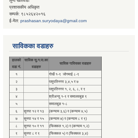
लुना खतिवडा
प्रशासकीय अधिकृत
सम्पर्क: ९८५२६४२०१६
ई-मेल:
prashasan.suryodaya@gmail.com
साविकका वडाहरु
हालको
साविक सु.न.पा.का
साविक गाविसका वडाहरु
वडा नं.
वडाहरु
१
गोर्खे १-९ जोगमाई ८-९
२
पशुपतिनगर ३,४,५ र ७
३
पशुपतिनगर १, २, ६, ८, र ९
४
श्रीअन्तु १-९ र समालवबुङ ९
५
समालबुङ १-८
६
सुनपा १२ र १३
(कन्याम ३,६) र (कन्याम ४,५)
७
सुनपा १४ र १५
(कन्याम ७) र (कन्याम ८ र ९)
८
सुनपा १० र ११
(फिक्कल १,२) र (कन्याम १,२)
९
सुनपा ८ र ९
(फिक्कल ५) र (फिक्कल ३,४)