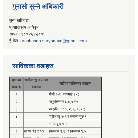
गुनासो सुन्ने अधिकारी
लुना खतिवडा
प्रशासकीय अधिकृत
सम्पर्क: ९८५२६४२०१६
ई-मेल:
prashasan.suryodaya@gmail.com
साविकका वडाहरु
हालको
साविक सु.न.पा.का
साविक गाविसका वडाहरु
वडा नं.
वडाहरु
१
गोर्खे १-९ जोगमाई ८-९
२
पशुपतिनगर ३,४,५ र ७
३
पशुपतिनगर १, २, ६, ८, र ९
४
श्रीअन्तु १-९ र समालवबुङ ९
५
समालबुङ १-८
६
सुनपा १२ र १३
(कन्याम ३,६) र (कन्याम ४,५)