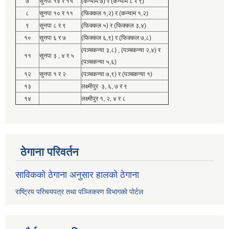
७
सुनपा १४ र १५
(कन्याम ७) र (कन्याम ८ र ९)
८
सुनपा १० र ११
(फिक्कल १,२) र (कन्याम १,२)
९
सुनपा ८ र ९
(फिक्कल ५) र (फिक्कल ३,४)
१०
सुनपा ६ र ७
(फिक्कल ६,९) र (फिक्कल ७,८)
(पञ्चकन्या ३,८) , (पञ्चकन्या २,४) र
११
सुनपा ३ , ४ र ५
(पञ्चकन्या ५,६)
१२
सुनपा १ र २
(पञ्चकन्या ७,९) र (पञ्चकन्या १)
१३
लक्ष्मीपुर ३, ६, ७ र ९
१४
लक्ष्मीपुर १, २, ४ र ८
ठेगाना परिवर्तन
साविकको ठेगाना अनुसार हालको ठेगाना
राष्ट्रिय परिचयपत्र तथा पञ्जिकरण विभागको पोर्टल