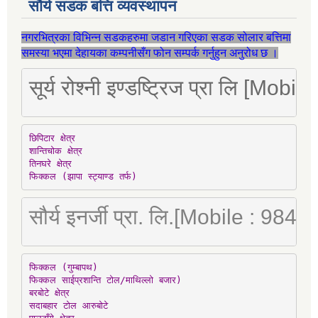
सौर्य सडक बत्ति व्यवस्थापन
नगरभित्रका विभिन्न सडकहरुमा जडान गरिएका सडक सोलार बत्तिमा
समस्या भएमा देहायका कम्पनीसँग फोन सम्पर्क गर्नुहुन अनुरोध छ ।
सूर्य रोश्नी इण्डष्ट्रिज प्रा लि [Mo
छिपिटार क्षेत्र

शान्तिचोक क्षेत्र

तिनघरे क्षेत्र

फिक्कल (झापा स्ट्याण्ड तर्फ)
सौर्य इनर्जी प्रा. लि.[Mobile : 98
फिक्कल (गुम्बापथ)

फिक्कल साईप्रशान्ति टोल/माथिल्लो बजार)

बरबोटे क्षेत्र

सदाबहार टोल आरुबोटे
