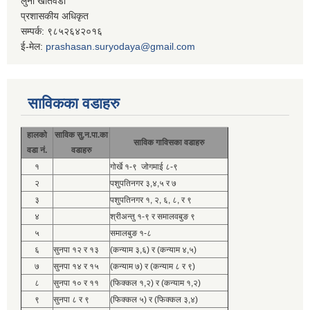
लुना खतिवडा
प्रशासकीय अधिकृत
सम्पर्क: ९८५२६४२०१६
ई-मेल:
prashasan.suryodaya@gmail.com
साविकका वडाहरु
हालको
साविक सु.न.पा.का
साविक गाविसका वडाहरु
वडा नं.
वडाहरु
१
गोर्खे १-९ जोगमाई ८-९
२
पशुपतिनगर ३,४,५ र ७
३
पशुपतिनगर १, २, ६, ८, र ९
४
श्रीअन्तु १-९ र समालवबुङ ९
५
समालबुङ १-८
६
सुनपा १२ र १३
(कन्याम ३,६) र (कन्याम ४,५)
७
सुनपा १४ र १५
(कन्याम ७) र (कन्याम ८ र ९)
८
सुनपा १० र ११
(फिक्कल १,२) र (कन्याम १,२)
९
सुनपा ८ र ९
(फिक्कल ५) र (फिक्कल ३,४)