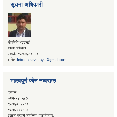
सूचना अधिकारी
योगनिधि भट्टराई
शाखा अधिकृत
सम्पर्क: ९८५२६८०१५०
ई-मेल:
infooff.suryodaya@gmail.com
महत्वपूर्ण फोन नम्वरहरु
दमकल:
०२७-५४०५८३
९८१६०४९२७०
९८४७२६०१५४
ईलाका प्रहरी कार्यालय, पशुपतिनगर: