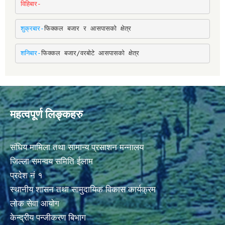
विहिबार-
शुक्रबार-
फिक्कल बजार र आसपासको क्षेत्र
शनिबार-
फिक्कल बजार/वरबोटे आसपासको क्षेत्र
महत्वपूर्ण लिङ्कहरु
संघिय मामिला तथा सामान्य प्रसाशन मन्नालय
जिल्ला समन्वय समिति ईलाम
प्रदेश नं १
स्थानीय शासन तथा सामुदायिक विकास कार्यक्रम
लोक सेवा आयोग
केन्द्रीय पन्जीकरण बिभाग