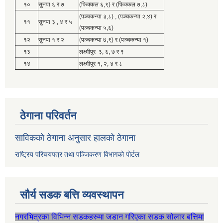
१०
सुनपा ६ र ७
(फिक्कल ६,९) र (फिक्कल ७,८)
(पञ्चकन्या ३,८) , (पञ्चकन्या २,४) र
११
सुनपा ३ , ४ र ५
(पञ्चकन्या ५,६)
१२
सुनपा १ र २
(पञ्चकन्या ७,९) र (पञ्चकन्या १)
१३
लक्ष्मीपुर ३, ६, ७ र ९
१४
लक्ष्मीपुर १, २, ४ र ८
ठेगाना परिवर्तन
साविकको ठेगाना अनुसार हालको ठेगाना
राष्ट्रिय परिचयपत्र तथा पञ्जिकरण विभागको पोर्टल
सौर्य सडक बत्ति व्यवस्थापन
नगरभित्रका विभिन्न सडकहरुमा जडान गरिएका सडक सोलार बत्तिमा