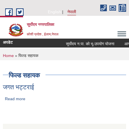
Skip to main content
English
नेपाली
सूर्याेदय नगरपालिका
कोशी प्रदेश , ईलाम,नेपाल
अपडेट
सूर्योदय न.पा. को भू-उपयोग योजना
आन्तरि
You are here
Home
» फिल्ड सहायक
फिल्ड सहायक
जगत भट्टराई
Read more
about जगत भट्टराई