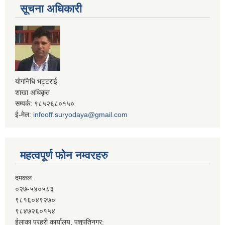
सूचना अधिकारी
योगनिधि भट्टराई
शाखा अधिकृत
सम्पर्क: ९८५२६८०१५०
ई-मेल:
infooff.suryodaya@gmail.com
महत्वपूर्ण फोन नम्वरहरु
दमकल:
०२७-५४०५८३
९८१६०४९२७०
९८४७२६०१५४
ईलाका प्रहरी कार्यालय, पशुपतिनगर: