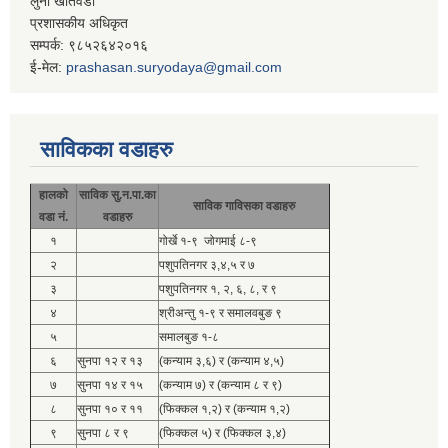
लुना खतिवडा
प्रशासकीय अधिकृत
सम्पर्क: ९८५२६४२०१६
ई-मेल:
prashasan.suryodaya@gmail.com
साविकका वडाहरु
हालको
साविक सु.न.पा.का
साविक गाविसका वडाहरु
वडा नं.
वडाहरु
१
गोर्खे १-९ जोगमाई ८-९
२
पशुपतिनगर ३,४,५ र ७
३
पशुपतिनगर १, २, ६, ८, र ९
४
श्रीअन्तु १-९ र समालवबुङ ९
५
समालबुङ १-८
६
सुनपा १२ र १३
(कन्याम ३,६) र (कन्याम ४,५)
७
सुनपा १४ र १५
(कन्याम ७) र (कन्याम ८ र ९)
८
सुनपा १० र ११
(फिक्कल १,२) र (कन्याम १,२)
९
सुनपा ८ र ९
(फिक्कल ५) र (फिक्कल ३,४)