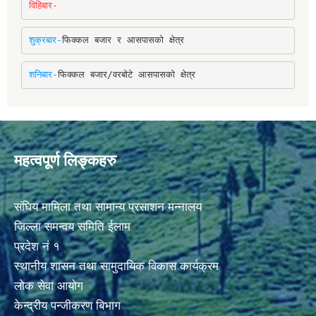
विहिबार-
शुक्रबार-
फिक्कल बजार र आसपासको क्षेत्र
शनिबार-
फिक्कल बजार/वरबोटे आसपासको क्षेत्र
महत्वपूर्ण लिङ्कहरु
संघिय मामिला तथा सामान्य प्रसाशन मन्नालय
जिल्ला समन्वय समिति ईलाम
प्रदेश नं १
स्थानीय शासन तथा सामुदायिक विकास कार्यक्रम
लोक सेवा आयोग
केन्द्रीय पन्जीकरण बिभाग