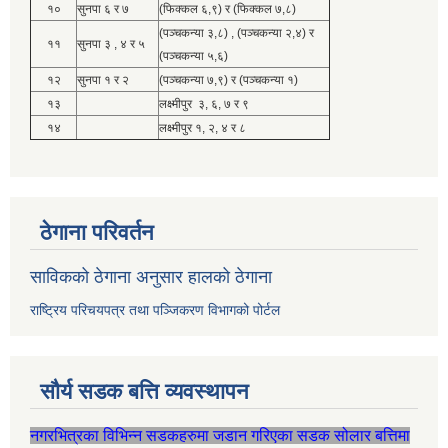
१०
सुनपा ६ र ७
(फिक्कल ६,९) र (फिक्कल ७,८)
(पञ्चकन्या ३,८) , (पञ्चकन्या २,४) र
११
सुनपा ३ , ४ र ५
(पञ्चकन्या ५,६)
१२
सुनपा १ र २
(पञ्चकन्या ७,९) र (पञ्चकन्या १)
१३
लक्ष्मीपुर ३, ६, ७ र ९
१४
लक्ष्मीपुर १, २, ४ र ८
ठेगाना परिवर्तन
साविकको ठेगाना अनुसार हालको ठेगाना
राष्ट्रिय परिचयपत्र तथा पञ्जिकरण विभागको पोर्टल
सौर्य सडक बत्ति व्यवस्थापन
नगरभित्रका विभिन्न सडकहरुमा जडान गरिएका सडक सोलार बत्तिमा