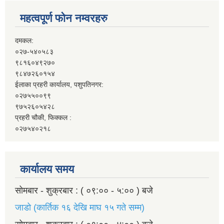
महत्वपूर्ण फोन नम्वरहरु
दमकल:
०२७-५४०५८३
९८१६०४९२७०
९८४७२६०१५४
ईलाका प्रहरी कार्यालय, पशुपतिनगर:
०२७५५००९९
९७५२६०५४२८
प्रहरी चौकी, फिक्कल :
०२७५४०२१८
कार्यालय समय
सोमबार - शुक्रबार : ( ०९:०० - ५:०० ) बजे
जाडो (कार्तिक १६ देखि माघ १५ गते सम्म)