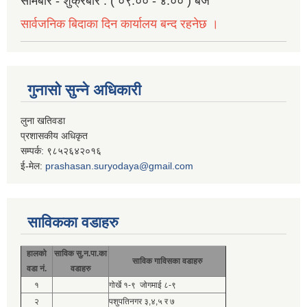
सोमबार - शुक्रबार : ( ०९:०० - ४:०० ) बजे
सार्वजनिक बिदाका दिन कार्यालय बन्द रहनेछ ।
गुनासो सुन्ने अधिकारी
लुना खतिवडा
प्रशासकीय अधिकृत
सम्पर्क: ९८५२६४२०१६
ई-मेल:
prashasan.suryodaya@gmail.com
साविकका वडाहरु
हालको
साविक सु.न.पा.का
साविक गाविसका वडाहरु
वडा नं.
वडाहरु
१
गोर्खे १-९ जोगमाई ८-९
२
पशुपतिनगर ३,४,५ र ७