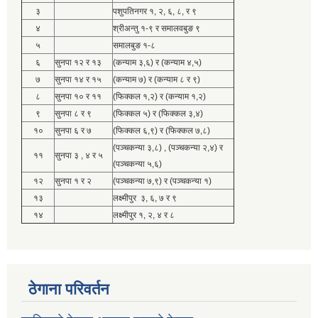
३
पशुपतिनगर १, २, ६, ८, र ९
४
श्रीअन्तु १-९ र समालवबुङ ९
५
समालबुङ १-८
६
सुनपा १२ र १३
(कन्याम ३,६) र (कन्याम ४,५)
७
सुनपा १४ र १५
(कन्याम ७) र (कन्याम ८ र ९)
८
सुनपा १० र ११
(फिक्कल १,२) र (कन्याम १,२)
९
सुनपा ८ र ९
(फिक्कल ५) र (फिक्कल ३,४)
१०
सुनपा ६ र ७
(फिक्कल ६,९) र (फिक्कल ७,८)
(पञ्चकन्या ३,८) , (पञ्चकन्या २,४) र
११
सुनपा ३ , ४ र ५
(पञ्चकन्या ५,६)
१२
सुनपा १ र २
(पञ्चकन्या ७,९) र (पञ्चकन्या १)
१३
लक्ष्मीपुर ३, ६, ७ र ९
१४
लक्ष्मीपुर १, २, ४ र ८
ठेगाना परिवर्तन