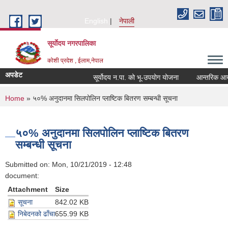
Skip to main content
English
नेपाली
सूर्याेदय नगरपालिका
कोशी प्रदेश , ईलाम,नेपाल
अपडेट
सूर्योदय न.पा. को भू-उपयोग योजना
आन्तरिक आय ठेक
You are here
Home
» ५०% अनुदानमा सिलपोलिन प्लाष्टिक बितरण सम्बन्धी सूचना
५०% अनुदानमा सिलपोलिन प्लाष्टिक बितरण
सम्बन्धी सूचना
Submitted on:
Mon, 10/21/2019 - 12:48
document:
Attachment
Size
सूचना
842.02 KB
निबेदनको ढाँचा
655.99 KB