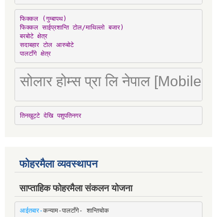
फिक्कल (गुम्बापथ)

फिक्कल साईप्रशान्ति टोल/माथिल्लो बजार)

बरबोटे क्षेत्र

सदाबहार टोल आरुबोटे

पालटाँगे क्षेत्र
सोलार होम्स प्रा लि नेपाल [Mobile
तिनखुट्टे देखि पशुपतिनगर
फोहरमैला व्यवस्थापन
साप्ताहिक फोहरमैला संकलन योजना
आईतबार-
कन्याम-पालटाँगे- शान्तिचोक