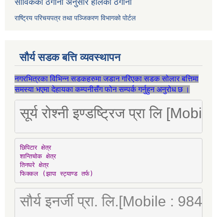
साविकको ठेगाना अनुसार हालको ठेगाना
राष्ट्रिय परिचयपत्र तथा पञ्जिकरण विभागको पोर्टल
सौर्य सडक बत्ति व्यवस्थापन
नगरभित्रका विभिन्न सडकहरुमा जडान गरिएका सडक सोलार बत्तिमा
समस्या भएमा देहायका कम्पनीसँग फोन सम्पर्क गर्नुहुन अनुरोध छ ।
सूर्य रोश्नी इण्डष्ट्रिज प्रा लि [Mo
छिपिटार क्षेत्र

शान्तिचोक क्षेत्र

तिनघरे क्षेत्र

फिक्कल (झापा स्ट्याण्ड तर्फ)
सौर्य इनर्जी प्रा. लि.[Mobile : 98