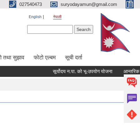
027540473
suryodayamun@gmail.com
English
नेपाली
Search form
Search
सो तथा सुझाव
फोटो एल्बम
सूची दर्ता
सूर्योदय न.पा. को भू-उपयोग योजना
आन्तरिक आय ठ