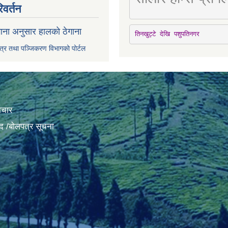
िवर्तन
ाना अनुसार हालको ठेगाना
तिनखुट्टे देखि पशुपतिनगर
पत्र तथा पञ्जिकरण विभागको पोर्टल
ाचार
द /बोलपत्र सूचना