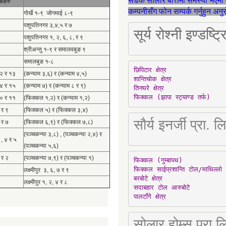
सडक सोलार बत्तिमा समस्या भएमा 
डाहरु
कम्पनीसँग फोन सम्पर्क गर्नुहुन अन
गोर्खे १-९ जोगमाई ८-९
पशुपतिनगर ३,४,५ र ७
सूर्य रोश्नी इण्ड
पशुपतिनगर १, २, ६, ८, र ९
श्रीअन्तु १-९ र समालवबुङ ९
समालबुङ १-८
छिपिटार क्षेत्र

१२ र १३
(कन्याम ३,६) र (कन्याम ४,५)
शान्तिचोक क्षेत्र

१४ र १५
(कन्याम ७) र (कन्याम ८ र ९)
तिनघरे क्षेत्र

फिक्कल (झापा स्ट्याण्ड तर्फ)
१० र ११
(फिक्कल १,२) र (कन्याम १,२)
 र ९
(फिक्कल ५) र (फिक्कल ३,४)
सौर्य इनर्जी प्र
 र ७
(फिक्कल ६,९) र (फिक्कल ७,८)
(पञ्चकन्या ३,८) , (पञ्चकन्या २,४) र
 , ४ र ५
(पञ्चकन्या ५,६)
 र २
(पञ्चकन्या ७,९) र (पञ्चकन्या १)
फिक्कल (गुम्बापथ)

फिक्कल साईप्रशान्ति टोल/माथिल्लो 
लक्ष्मीपुर ३, ६, ७ र ९
बरबोटे क्षेत्र

लक्ष्मीपुर १, २, ४ र ८
सदाबहार टोल आरुबोटे

पालटाँगे क्षेत्र
सोलार होम्स प्रा