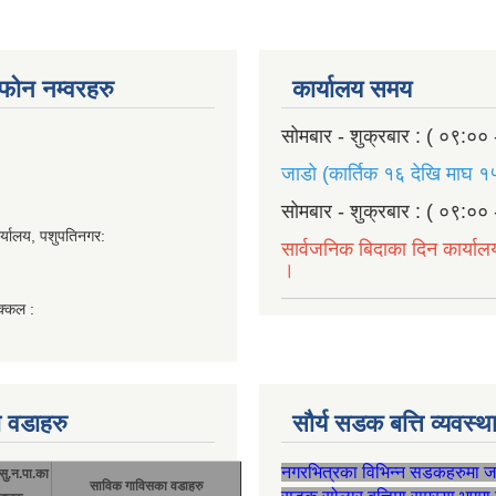
ण फोन नम्वरहरु
कार्यालय समय
सोमबार - शुक्रबार : ( ०९:०० 
जाडो (कार्तिक १६ देखि माघ १५
सोमबार - शुक्रबार : ( ०९:०० 
र्यालय, पशुपतिनगर:
सार्वजनिक बिदाका दिन कार्याल
।
क्कल :
 वडाहरु
सौर्य सडक बत्ति व्यवस्
नगरभित्रका विभिन्न सडकहरुमा 
सु.न.पा.का
साविक गाविसका वडाहरु