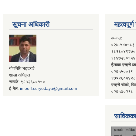
सूचना अधिकारी
महत्वपूर्
दमकल:
०२७-५४०५८३
९८१६०४९२७०
९८४७२६०१५४
ईलाका प्रहरी का
योगनिधि भट्टराई
०२७५५००९९
शाखा अधिकृत
९७५२६०५४२८
सम्पर्क: ९८५२६८०१५०
प्रहरी चौकी, फि
ई-मेल:
infooff.suryodaya@gmail.com
०२७५४०२१८
साविकका
हालको
साविक 