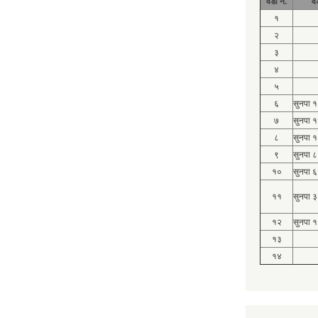
वडा नं.
व
१
२
३
४
५
६
सुनपा 
७
सुनपा 
८
सुनपा 
९
सुनपा ८
१०
सुनपा ६
११
सुनपा ३
१२
सुनपा १
१३
१४