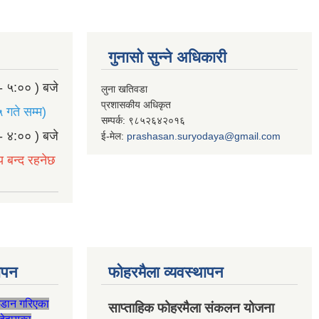
गुनासो सुन्ने अधिकारी
- ५:०० ) बजे
लुना खतिवडा
प्रशासकीय अधिकृत
 गते सम्म)
सम्पर्क: ९८५२६४२०१६
- ४:०० ) बजे
ई-मेल:
prashasan.suryodaya@gmail.com
य बन्द रहनेछ
थापन
फोहरमैला व्यवस्थापन
जडान गरिएका
साप्ताहिक फोहरमैला संकलन योजना