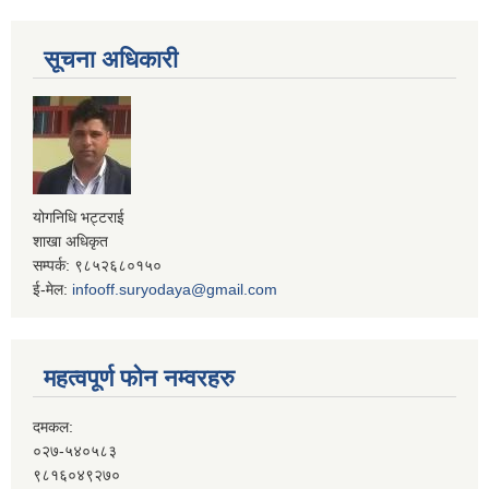
सूचना अधिकारी
योगनिधि भट्टराई
शाखा अधिकृत
सम्पर्क: ९८५२६८०१५०
ई-मेल:
infooff.suryodaya@gmail.com
महत्वपूर्ण फोन नम्वरहरु
दमकल:
०२७-५४०५८३
९८१६०४९२७०