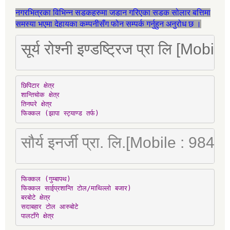
नगरभित्रका विभिन्न सडकहरुमा जडान गरिएका सडक सोलार बत्तिमा
समस्या भएमा देहायका कम्पनीसँग फोन सम्पर्क गर्नुहुन अनुरोध छ ।
सूर्य रोश्नी इण्डष्ट्रिज प्रा लि [Mo
छिपिटार क्षेत्र

शान्तिचोक क्षेत्र

तिनघरे क्षेत्र

फिक्कल (झापा स्ट्याण्ड तर्फ)
सौर्य इनर्जी प्रा. लि.[Mobile : 98
फिक्कल (गुम्बापथ)

फिक्कल साईप्रशान्ति टोल/माथिल्लो बजार)

बरबोटे क्षेत्र

सदाबहार टोल आरुबोटे

पालटाँगे क्षेत्र