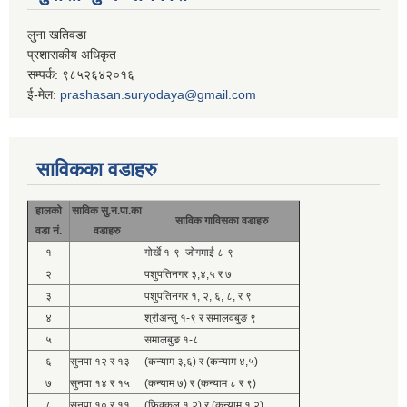
लुना खतिवडा
प्रशासकीय अधिकृत
सम्पर्क: ९८५२६४२०१६
ई-मेल:
prashasan.suryodaya@gmail.com
साविकका वडाहरु
हालको
साविक सु.न.पा.का
साविक गाविसका वडाहरु
वडा नं.
वडाहरु
१
गोर्खे १-९ जोगमाई ८-९
२
पशुपतिनगर ३,४,५ र ७
३
पशुपतिनगर १, २, ६, ८, र ९
४
श्रीअन्तु १-९ र समालवबुङ ९
५
समालबुङ १-८
६
सुनपा १२ र १३
(कन्याम ३,६) र (कन्याम ४,५)
७
सुनपा १४ र १५
(कन्याम ७) र (कन्याम ८ र ९)
८
सुनपा १० र ११
(फिक्कल १,२) र (कन्याम १,२)