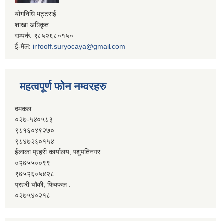
योगनिधि भट्टराई
शाखा अधिकृत
सम्पर्क: ९८५२६८०१५०
ई-मेल:
infooff.suryodaya@gmail.com
महत्वपूर्ण फोन नम्वरहरु
दमकल:
०२७-५४०५८३
९८१६०४९२७०
९८४७२६०१५४
ईलाका प्रहरी कार्यालय, पशुपतिनगर:
०२७५५००९९
९७५२६०५४२८
प्रहरी चौकी, फिक्कल :
०२७५४०२१८