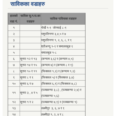
साविकका वडाहरु
हालको
साविक सु.न.पा.का
साविक गाविसका वडाहरु
वडा नं.
वडाहरु
१
गोर्खे १-९ जोगमाई ८-९
२
पशुपतिनगर ३,४,५ र ७
३
पशुपतिनगर १, २, ६, ८, र ९
४
श्रीअन्तु १-९ र समालवबुङ ९
५
समालबुङ १-८
६
सुनपा १२ र १३
(कन्याम ३,६) र (कन्याम ४,५)
७
सुनपा १४ र १५
(कन्याम ७) र (कन्याम ८ र ९)
८
सुनपा १० र ११
(फिक्कल १,२) र (कन्याम १,२)
९
सुनपा ८ र ९
(फिक्कल ५) र (फिक्कल ३,४)
१०
सुनपा ६ र ७
(फिक्कल ६,९) र (फिक्कल ७,८)
(पञ्चकन्या ३,८) , (पञ्चकन्या २,४) र
११
सुनपा ३ , ४ र ५
(पञ्चकन्या ५,६)
१२
सुनपा १ र २
(पञ्चकन्या ७,९) र (पञ्चकन्या १)
१३
लक्ष्मीपुर ३, ६, ७ र ९
१४
लक्ष्मीपुर १, २, ४ र ८