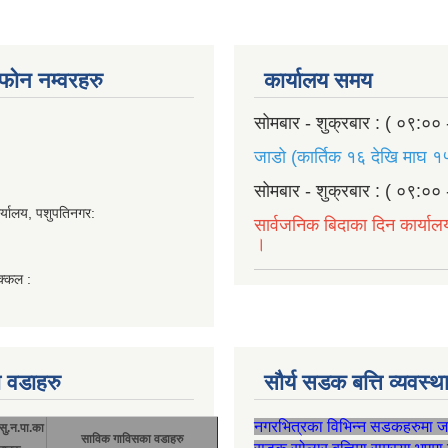
ण फोन नम्वरहरु
कार्यालय समय
सोमबार - शुक्रबार : ( ०९:०० 
जाडो (कार्तिक १६ देखि माघ १५
सोमबार - शुक्रबार : ( ०९:०० 
र्यालय, पशुपतिनगर:
सार्वजनिक बिदाका दिन कार्याल
।
क्कल :
 वडाहरु
सौर्य सडक बत्ति व्यवस्
नगरभित्रका विभिन्न सडकहरुमा 
सु.न.पा.का
साविक गाविसका वडाहरु