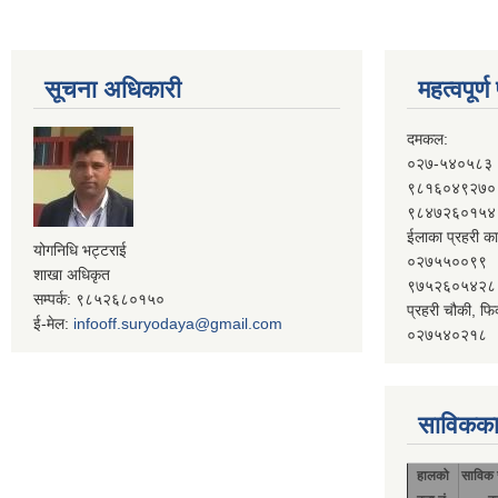
सूचना अधिकारी
महत्वपूर्
दमकल:
०२७-५४०५८३
९८१६०४९२७०
९८४७२६०१५४
ईलाका प्रहरी का
योगनिधि भट्टराई
०२७५५००९९
शाखा अधिकृत
९७५२६०५४२८
सम्पर्क: ९८५२६८०१५०
प्रहरी चौकी, फि
ई-मेल:
infooff.suryodaya@gmail.com
०२७५४०२१८
साविकका
हालको
साविक 