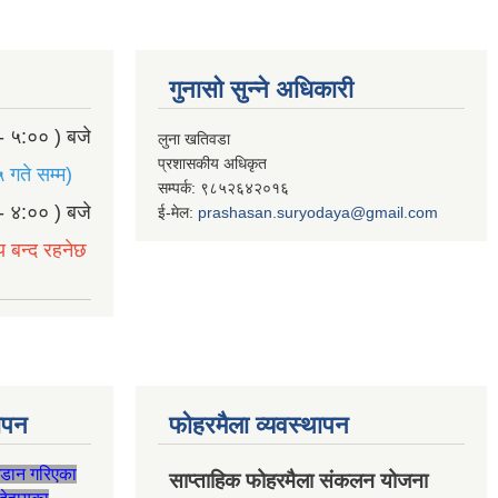
गुनासो सुन्ने अधिकारी
- ५:०० ) बजे
लुना खतिवडा
प्रशासकीय अधिकृत
 गते सम्म)
सम्पर्क: ९८५२६४२०१६
- ४:०० ) बजे
ई-मेल:
prashasan.suryodaya@gmail.com
य बन्द रहनेछ
थापन
फोहरमैला व्यवस्थापन
जडान गरिएका
साप्ताहिक फोहरमैला संकलन योजना