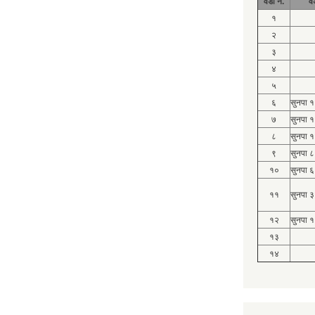
वडा नं.
व
१
२
३
४
५
६
सुनपा 
७
सुनपा 
८
सुनपा 
९
सुनपा ८
१०
सुनपा ६
११
सुनपा ३
१२
सुनपा १
१३
१४