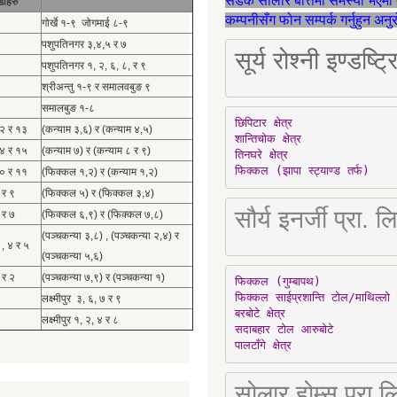
सडक सोलार बत्तिमा समस्या भएमा 
डाहरु
कम्पनीसँग फोन सम्पर्क गर्नुहुन अन
गोर्खे १-९ जोगमाई ८-९
पशुपतिनगर ३,४,५ र ७
सूर्य रोश्नी इण्ड
पशुपतिनगर १, २, ६, ८, र ९
श्रीअन्तु १-९ र समालवबुङ ९
समालबुङ १-८
छिपिटार क्षेत्र

१२ र १३
(कन्याम ३,६) र (कन्याम ४,५)
शान्तिचोक क्षेत्र

१४ र १५
(कन्याम ७) र (कन्याम ८ र ९)
तिनघरे क्षेत्र

फिक्कल (झापा स्ट्याण्ड तर्फ)
१० र ११
(फिक्कल १,२) र (कन्याम १,२)
 र ९
(फिक्कल ५) र (फिक्कल ३,४)
सौर्य इनर्जी प्र
 र ७
(फिक्कल ६,९) र (फिक्कल ७,८)
(पञ्चकन्या ३,८) , (पञ्चकन्या २,४) र
 , ४ र ५
(पञ्चकन्या ५,६)
 र २
(पञ्चकन्या ७,९) र (पञ्चकन्या १)
फिक्कल (गुम्बापथ)

फिक्कल साईप्रशान्ति टोल/माथिल्लो 
लक्ष्मीपुर ३, ६, ७ र ९
बरबोटे क्षेत्र

लक्ष्मीपुर १, २, ४ र ८
सदाबहार टोल आरुबोटे

पालटाँगे क्षेत्र
सोलार होम्स प्रा