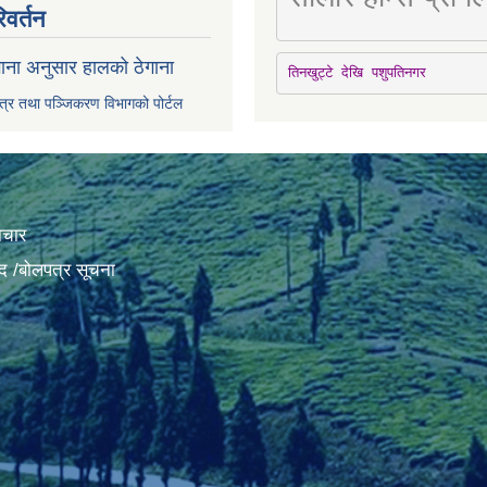
िवर्तन
ाना अनुसार हालको ठेगाना
तिनखुट्टे देखि पशुपतिनगर
पत्र तथा पञ्जिकरण विभागको पोर्टल
ाचार
द /बोलपत्र सूचना