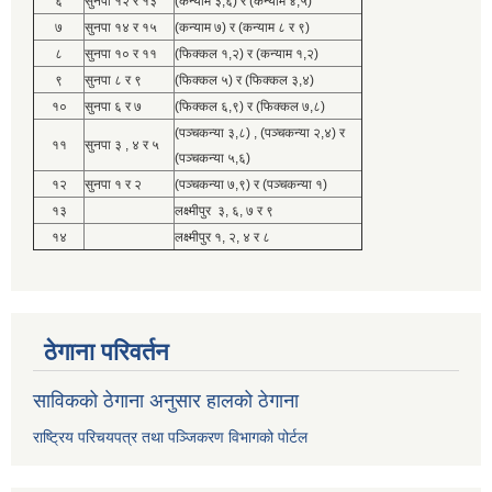
६
सुनपा १२ र १३
(कन्याम ३,६) र (कन्याम ४,५)
७
सुनपा १४ र १५
(कन्याम ७) र (कन्याम ८ र ९)
८
सुनपा १० र ११
(फिक्कल १,२) र (कन्याम १,२)
९
सुनपा ८ र ९
(फिक्कल ५) र (फिक्कल ३,४)
१०
सुनपा ६ र ७
(फिक्कल ६,९) र (फिक्कल ७,८)
(पञ्चकन्या ३,८) , (पञ्चकन्या २,४) र
११
सुनपा ३ , ४ र ५
(पञ्चकन्या ५,६)
१२
सुनपा १ र २
(पञ्चकन्या ७,९) र (पञ्चकन्या १)
१३
लक्ष्मीपुर ३, ६, ७ र ९
१४
लक्ष्मीपुर १, २, ४ र ८
ठेगाना परिवर्तन
साविकको ठेगाना अनुसार हालको ठेगाना
राष्ट्रिय परिचयपत्र तथा पञ्जिकरण विभागको पोर्टल