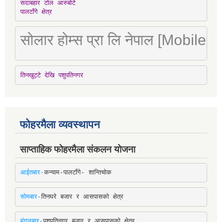
सदाबहार टोल आरुबोटे

पालटाँगे क्षेत्र
सोलार होम्स प्रा लि नेपाल [Mobile
तिनखुट्टे देखि पशुपतिनगर
फोहरमैला व्यवस्थापन
साप्ताहिक फोहरमैला संकलन योजना
आईतबार-
कन्याम-पालटाँगे- शान्तिचोक
सोमबार-
तिनघरे बजार र आसपासको क्षेत्र
मंगलबार-
पशुपतिनगर बजार र आसपासको क्षेत्र