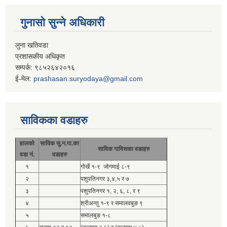
गुनासो सुन्ने अधिकारी
लुना खतिवडा
प्रशासकीय अधिकृत
सम्पर्क: ९८५२६४२०१६
ई-मेल:
prashasan.suryodaya@gmail.com
साविकका वडाहरु
हालको
साविक सु.न.पा.का
साविक गाविसका वडाहरु
वडा नं.
वडाहरु
१
गोर्खे १-९ जोगमाई ८-९
२
पशुपतिनगर ३,४,५ र ७
३
पशुपतिनगर १, २, ६, ८, र ९
४
श्रीअन्तु १-९ र समालवबुङ ९
५
समालबुङ १-८