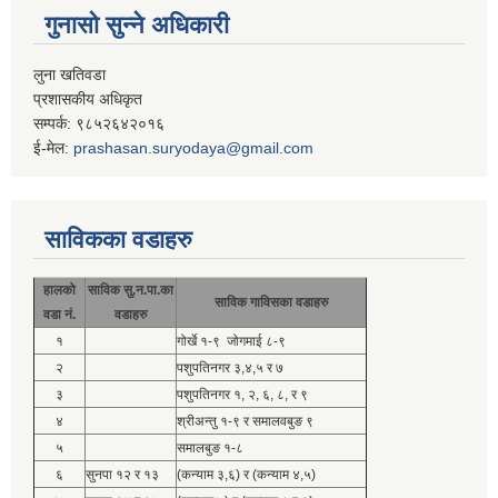
गुनासो सुन्ने अधिकारी
लुना खतिवडा
प्रशासकीय अधिकृत
सम्पर्क: ९८५२६४२०१६
ई-मेल:
prashasan.suryodaya@gmail.com
साविकका वडाहरु
हालको
साविक सु.न.पा.का
साविक गाविसका वडाहरु
वडा नं.
वडाहरु
१
गोर्खे १-९ जोगमाई ८-९
२
पशुपतिनगर ३,४,५ र ७
३
पशुपतिनगर १, २, ६, ८, र ९
४
श्रीअन्तु १-९ र समालवबुङ ९
५
समालबुङ १-८
६
सुनपा १२ र १३
(कन्याम ३,६) र (कन्याम ४,५)