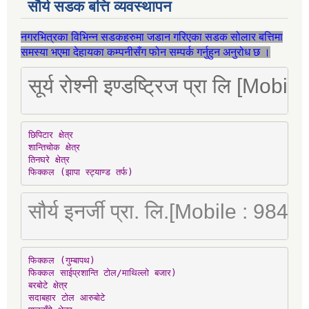
सौर्य सडक बत्ति व्यवस्थापन
नगरभित्रका विभिन्न सडकहरुमा जडान गरिएका सडक सोलार बत्तिमा
समस्या भएमा देहायका कम्पनीसँग फोन सम्पर्क गर्नुहुन अनुरोध छ ।
सूर्य रोश्नी इण्डष्ट्रिज प्रा लि [Mo
छिपिटार क्षेत्र

शान्तिचोक क्षेत्र

तिनघरे क्षेत्र

फिक्कल (झापा स्ट्याण्ड तर्फ)
सौर्य इनर्जी प्रा. लि.[Mobile : 98
फिक्कल (गुम्बापथ)

फिक्कल साईप्रशान्ति टोल/माथिल्लो बजार)

बरबोटे क्षेत्र

सदाबहार टोल आरुबोटे
