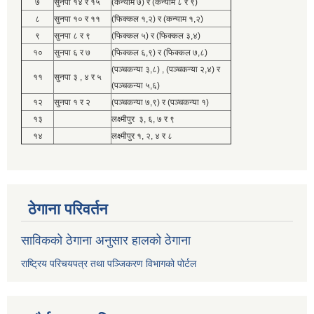
७
सुनपा १४ र १५
(कन्याम ७) र (कन्याम ८ र ९)
८
सुनपा १० र ११
(फिक्कल १,२) र (कन्याम १,२)
९
सुनपा ८ र ९
(फिक्कल ५) र (फिक्कल ३,४)
१०
सुनपा ६ र ७
(फिक्कल ६,९) र (फिक्कल ७,८)
(पञ्चकन्या ३,८) , (पञ्चकन्या २,४) र
११
सुनपा ३ , ४ र ५
(पञ्चकन्या ५,६)
१२
सुनपा १ र २
(पञ्चकन्या ७,९) र (पञ्चकन्या १)
१३
लक्ष्मीपुर ३, ६, ७ र ९
१४
लक्ष्मीपुर १, २, ४ र ८
ठेगाना परिवर्तन
साविकको ठेगाना अनुसार हालको ठेगाना
राष्ट्रिय परिचयपत्र तथा पञ्जिकरण विभागको पोर्टल