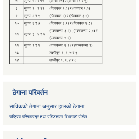
७
सुनपा १४ र १५
(कन्याम ७) र (कन्याम ८ र ९)
८
सुनपा १० र ११
(फिक्कल १,२) र (कन्याम १,२)
९
सुनपा ८ र ९
(फिक्कल ५) र (फिक्कल ३,४)
१०
सुनपा ६ र ७
(फिक्कल ६,९) र (फिक्कल ७,८)
(पञ्चकन्या ३,८) , (पञ्चकन्या २,४) र
११
सुनपा ३ , ४ र ५
(पञ्चकन्या ५,६)
१२
सुनपा १ र २
(पञ्चकन्या ७,९) र (पञ्चकन्या १)
१३
लक्ष्मीपुर ३, ६, ७ र ९
१४
लक्ष्मीपुर १, २, ४ र ८
ठेगाना परिवर्तन
साविकको ठेगाना अनुसार हालको ठेगाना
राष्ट्रिय परिचयपत्र तथा पञ्जिकरण विभागको पोर्टल