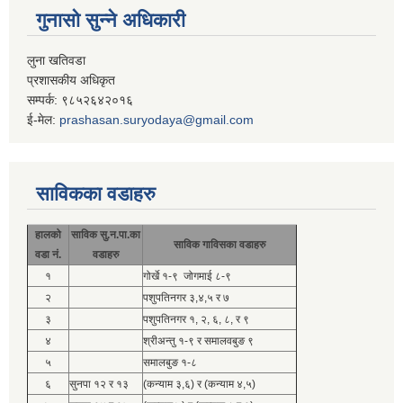
गुनासो सुन्ने अधिकारी
लुना खतिवडा
प्रशासकीय अधिकृत
सम्पर्क: ९८५२६४२०१६
ई-मेल:
prashasan.suryodaya@gmail.com
साविकका वडाहरु
हालको
साविक सु.न.पा.का
साविक गाविसका वडाहरु
वडा नं.
वडाहरु
१
गोर्खे १-९ जोगमाई ८-९
२
पशुपतिनगर ३,४,५ र ७
३
पशुपतिनगर १, २, ६, ८, र ९
४
श्रीअन्तु १-९ र समालवबुङ ९
५
समालबुङ १-८
६
सुनपा १२ र १३
(कन्याम ३,६) र (कन्याम ४,५)