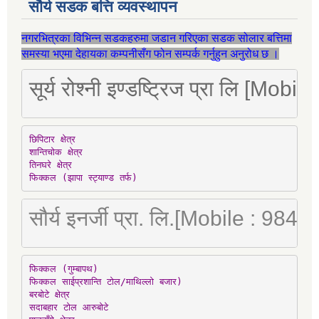
सौर्य सडक बत्ति व्यवस्थापन
नगरभित्रका विभिन्न सडकहरुमा जडान गरिएका सडक सोलार बत्तिमा
समस्या भएमा देहायका कम्पनीसँग फोन सम्पर्क गर्नुहुन अनुरोध छ ।
सूर्य रोश्नी इण्डष्ट्रिज प्रा लि [Mo
छिपिटार क्षेत्र

शान्तिचोक क्षेत्र

तिनघरे क्षेत्र

फिक्कल (झापा स्ट्याण्ड तर्फ)
सौर्य इनर्जी प्रा. लि.[Mobile : 98
फिक्कल (गुम्बापथ)

फिक्कल साईप्रशान्ति टोल/माथिल्लो बजार)

बरबोटे क्षेत्र

सदाबहार टोल आरुबोटे
