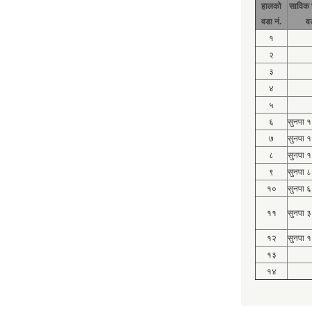
हालको
साविक 
वडा नं.
व
१
२
३
४
५
६
सुनपा 
७
सुनपा 
८
सुनपा 
९
सुनपा ८
१०
सुनपा ६
११
सुनपा ३
१२
सुनपा १
१३
१४