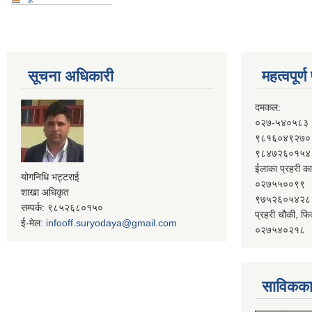
सूचना अधिकारी
महत्वपूर्
दमकल:
०२७-५४०५८३
९८१६०४९२७०
९८४७२६०१५४
ईलाका प्रहरी का
योगनिधि भट्टराई
०२७५५००९९
शाखा अधिकृत
९७५२६०५४२८
सम्पर्क: ९८५२६८०१५०
प्रहरी चौकी, फि
ई-मेल:
infooff.suryodaya@gmail.com
०२७५४०२१८
साविकका