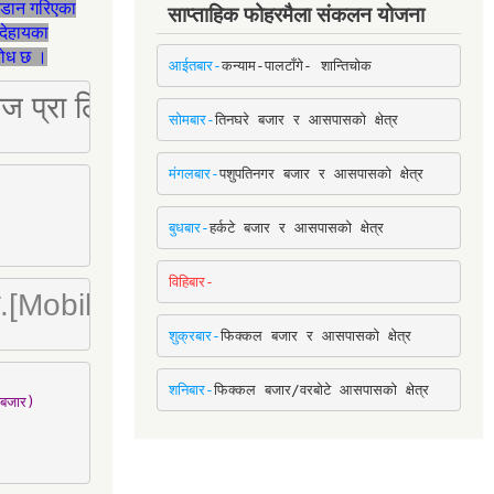
जडान गरिएका
साप्ताहिक फोहरमैला संकलन योजना
देहायका
ुरोध छ ।
आईतबार-
कन्याम-पालटाँगे- शान्तिचोक
ष्ट्रिज प्रा लि [Mobile: 9851034034]
सोमबार-
तिनघरे बजार र आसपासको क्षेत्र
मंगलबार-
पशुपतिनगर बजार र आसपासको क्षेत्र
बुधबार-
हर्कटे बजार र आसपासको क्षेत्र
विहिबार-
ा. लि.[Mobile : 9842780266]
शुक्रबार-
फिक्कल बजार र आसपासको क्षेत्र
शनिबार-
फिक्कल बजार/वरबोटे आसपासको क्षेत्र
बजार)
