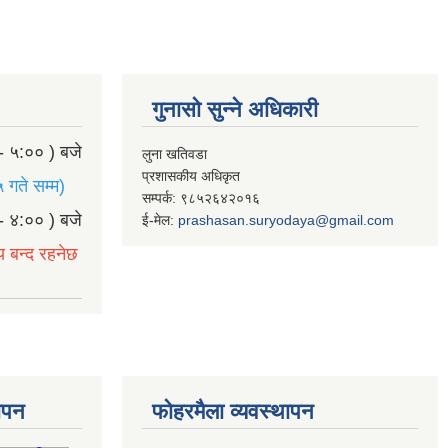
गुनासो सुन्ने अधिकारी
- ५:०० ) बजे
लुना खतिवडा
प्रशासकीय अधिकृत
 गते सम्म)
सम्पर्क: ९८५२६४२०१६
- ४:०० ) बजे
ई-मेल:
prashasan.suryodaya@gmail.com
य बन्द रहनेछ
थापन
फोहरमैला व्यवस्थापन