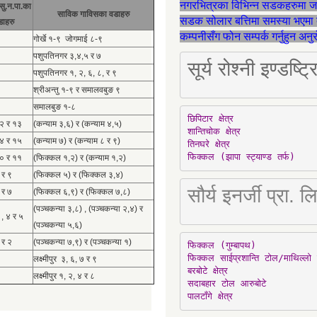
नगरभित्रका विभिन्न सडकहरुमा 
सु.न.पा.का
साविक गाविसका वडाहरु
सडक सोलार बत्तिमा समस्या भएमा 
डाहरु
कम्पनीसँग फोन सम्पर्क गर्नुहुन अन
गोर्खे १-९ जोगमाई ८-९
पशुपतिनगर ३,४,५ र ७
सूर्य रोश्नी इण्ड
पशुपतिनगर १, २, ६, ८, र ९
श्रीअन्तु १-९ र समालवबुङ ९
समालबुङ १-८
छिपिटार क्षेत्र

१२ र १३
(कन्याम ३,६) र (कन्याम ४,५)
शान्तिचोक क्षेत्र

१४ र १५
(कन्याम ७) र (कन्याम ८ र ९)
तिनघरे क्षेत्र

फिक्कल (झापा स्ट्याण्ड तर्फ)
१० र ११
(फिक्कल १,२) र (कन्याम १,२)
 र ९
(फिक्कल ५) र (फिक्कल ३,४)
सौर्य इनर्जी प्र
 र ७
(फिक्कल ६,९) र (फिक्कल ७,८)
(पञ्चकन्या ३,८) , (पञ्चकन्या २,४) र
 , ४ र ५
(पञ्चकन्या ५,६)
 र २
(पञ्चकन्या ७,९) र (पञ्चकन्या १)
फिक्कल (गुम्बापथ)

फिक्कल साईप्रशान्ति टोल/माथिल्लो 
लक्ष्मीपुर ३, ६, ७ र ९
बरबोटे क्षेत्र

लक्ष्मीपुर १, २, ४ र ८
सदाबहार टोल आरुबोटे

पालटाँगे क्षेत्र