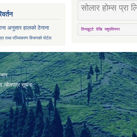
सोलार होम्स प्रा
िवर्तन
ाना अनुसार हालको ठेगाना
तिनखुट्टे देखि पशुपतिनगर
पत्र तथा पञ्जिकरण विभागको पोर्टल
ाचार
द /बोलपत्र सूचना