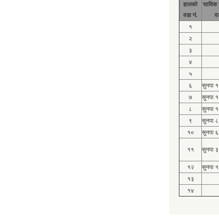
हालको
साविक 
वडा नं.
व
१
२
३
४
५
६
सुनपा 
७
सुनपा 
८
सुनपा 
९
सुनपा ८
१०
सुनपा ६
११
सुनपा ३
१२
सुनपा १
१३
१४