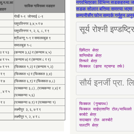
नगरभित्रका विभिन्न सडकहरुमा 
सु.न.पा.का
साविक गाविसका वडाहरु
सडक सोलार बत्तिमा समस्या भएमा 
डाहरु
कम्पनीसँग फोन सम्पर्क गर्नुहुन अन
गोर्खे १-९ जोगमाई ८-९
पशुपतिनगर ३,४,५ र ७
सूर्य रोश्नी इण्ड
पशुपतिनगर १, २, ६, ८, र ९
श्रीअन्तु १-९ र समालवबुङ ९
समालबुङ १-८
छिपिटार क्षेत्र

१२ र १३
(कन्याम ३,६) र (कन्याम ४,५)
शान्तिचोक क्षेत्र

१४ र १५
(कन्याम ७) र (कन्याम ८ र ९)
तिनघरे क्षेत्र

फिक्कल (झापा स्ट्याण्ड तर्फ)
१० र ११
(फिक्कल १,२) र (कन्याम १,२)
 र ९
(फिक्कल ५) र (फिक्कल ३,४)
सौर्य इनर्जी प्र
 र ७
(फिक्कल ६,९) र (फिक्कल ७,८)
(पञ्चकन्या ३,८) , (पञ्चकन्या २,४) र
 , ४ र ५
(पञ्चकन्या ५,६)
 र २
(पञ्चकन्या ७,९) र (पञ्चकन्या १)
फिक्कल (गुम्बापथ)

फिक्कल साईप्रशान्ति टोल/माथिल्लो 
लक्ष्मीपुर ३, ६, ७ र ९
बरबोटे क्षेत्र

लक्ष्मीपुर १, २, ४ र ८
सदाबहार टोल आरुबोटे

पालटाँगे क्षेत्र