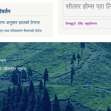
सोलार होम्स प्रा
िवर्तन
ाना अनुसार हालको ठेगाना
तिनखुट्टे देखि पशुपतिनगर
पत्र तथा पञ्जिकरण विभागको पोर्टल
ाचार
द /बोलपत्र सूचना