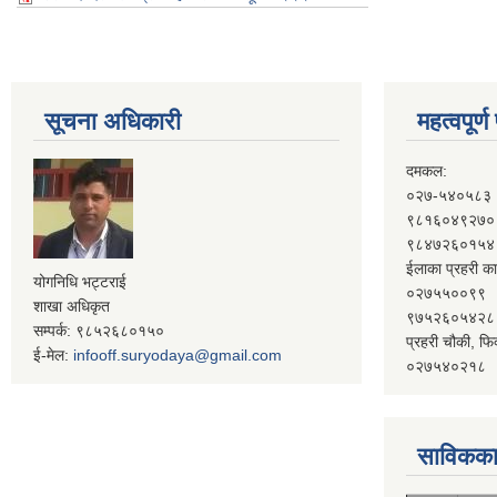
सूचना अधिकारी
महत्वपूर्
दमकल:
०२७-५४०५८३
९८१६०४९२७०
९८४७२६०१५४
ईलाका प्रहरी का
योगनिधि भट्टराई
०२७५५००९९
शाखा अधिकृत
९७५२६०५४२८
सम्पर्क: ९८५२६८०१५०
प्रहरी चौकी, फि
ई-मेल:
infooff.suryodaya@gmail.com
०२७५४०२१८
साविकका