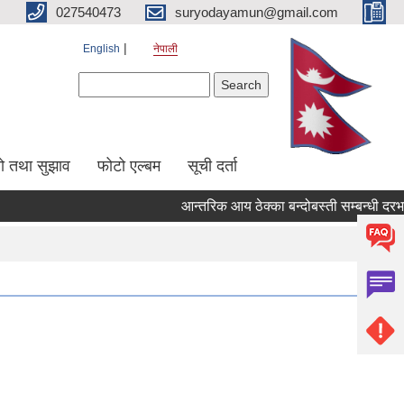
027540473
suryodayamun@gmail.com
English
नेपाली
Search form
Search
सो तथा सुझाव
फोटो एल्बम
सूची दर्ता
आन्तरिक आय ठेक्का बन्दोबस्ती सम्बन्धी दरभाउ