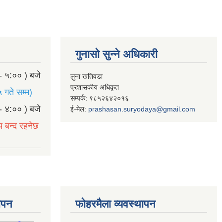
गुनासो सुन्ने अधिकारी
- ५:०० ) बजे
लुना खतिवडा
प्रशासकीय अधिकृत
 गते सम्म)
सम्पर्क: ९८५२६४२०१६
- ४:०० ) बजे
ई-मेल:
prashasan.suryodaya@gmail.com
य बन्द रहनेछ
थापन
फोहरमैला व्यवस्थापन