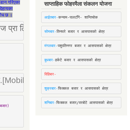
जडान गरिएका
साप्ताहिक फोहरमैला संकलन योजना
देहायका
ुरोध छ ।
आईतबार-
कन्याम-पालटाँगे- शान्तिचोक
ष्ट्रिज प्रा लि [Mobile: 9851034034]
सोमबार-
तिनघरे बजार र आसपासको क्षेत्र
मंगलबार-
पशुपतिनगर बजार र आसपासको क्षेत्र
बुधबार-
हर्कटे बजार र आसपासको क्षेत्र
विहिबार-
ा. लि.[Mobile : 9842780266]
शुक्रबार-
फिक्कल बजार र आसपासको क्षेत्र
शनिबार-
फिक्कल बजार/वरबोटे आसपासको क्षेत्र
बजार)
