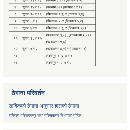
६
सुनपा १२ र १३
(कन्याम ३,६) र (कन्याम ४,५)
७
सुनपा १४ र १५
(कन्याम ७) र (कन्याम ८ र ९)
८
सुनपा १० र ११
(फिक्कल १,२) र (कन्याम १,२)
९
सुनपा ८ र ९
(फिक्कल ५) र (फिक्कल ३,४)
१०
सुनपा ६ र ७
(फिक्कल ६,९) र (फिक्कल ७,८)
(पञ्चकन्या ३,८) , (पञ्चकन्या २,४) र
११
सुनपा ३ , ४ र ५
(पञ्चकन्या ५,६)
१२
सुनपा १ र २
(पञ्चकन्या ७,९) र (पञ्चकन्या १)
१३
लक्ष्मीपुर ३, ६, ७ र ९
१४
लक्ष्मीपुर १, २, ४ र ८
ठेगाना परिवर्तन
साविकको ठेगाना अनुसार हालको ठेगाना
राष्ट्रिय परिचयपत्र तथा पञ्जिकरण विभागको पोर्टल