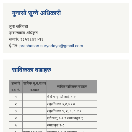
गुनासो सुन्ने अधिकारी
लुना खतिवडा
प्रशासकीय अधिकृत
सम्पर्क: ९८५२६४२०१६
ई-मेल:
prashasan.suryodaya@gmail.com
साविकका वडाहरु
हालको
साविक सु.न.पा.का
साविक गाविसका वडाहरु
वडा नं.
वडाहरु
१
गोर्खे १-९ जोगमाई ८-९
२
पशुपतिनगर ३,४,५ र ७
३
पशुपतिनगर १, २, ६, ८, र ९
४
श्रीअन्तु १-९ र समालवबुङ ९
५
समालबुङ १-८