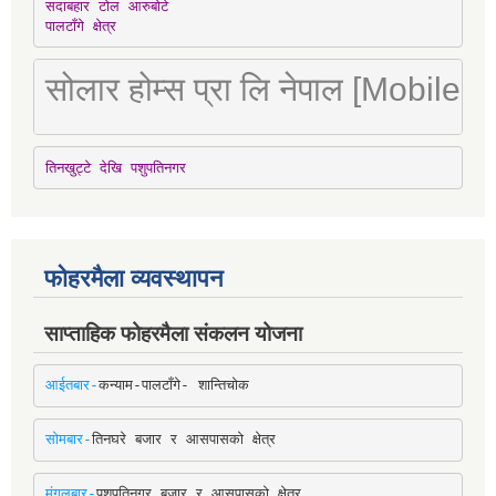
सदाबहार टोल आरुबोटे

पालटाँगे क्षेत्र
सोलार होम्स प्रा लि नेपाल [Mobile
तिनखुट्टे देखि पशुपतिनगर
फोहरमैला व्यवस्थापन
साप्ताहिक फोहरमैला संकलन योजना
आईतबार-
कन्याम-पालटाँगे- शान्तिचोक
सोमबार-
तिनघरे बजार र आसपासको क्षेत्र
मंगलबार-
पशुपतिनगर बजार र आसपासको क्षेत्र