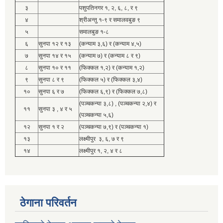
३
पशुपतिनगर १, २, ६, ८, र ९
४
श्रीअन्तु १-९ र समालवबुङ ९
५
समालबुङ १-८
६
सुनपा १२ र १३
(कन्याम ३,६) र (कन्याम ४,५)
७
सुनपा १४ र १५
(कन्याम ७) र (कन्याम ८ र ९)
८
सुनपा १० र ११
(फिक्कल १,२) र (कन्याम १,२)
९
सुनपा ८ र ९
(फिक्कल ५) र (फिक्कल ३,४)
१०
सुनपा ६ र ७
(फिक्कल ६,९) र (फिक्कल ७,८)
(पञ्चकन्या ३,८) , (पञ्चकन्या २,४) र
११
सुनपा ३ , ४ र ५
(पञ्चकन्या ५,६)
१२
सुनपा १ र २
(पञ्चकन्या ७,९) र (पञ्चकन्या १)
१३
लक्ष्मीपुर ३, ६, ७ र ९
१४
लक्ष्मीपुर १, २, ४ र ८
ठेगाना परिवर्तन