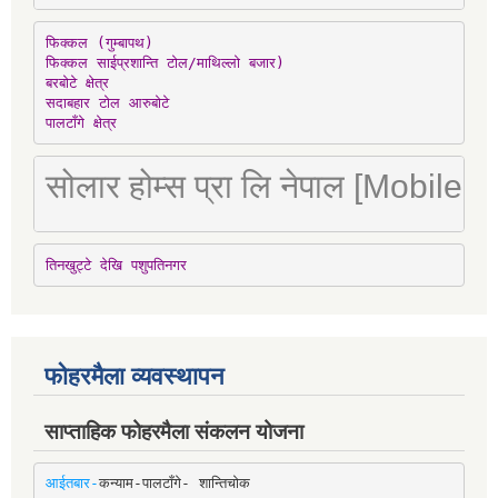
फिक्कल (गुम्बापथ)

फिक्कल साईप्रशान्ति टोल/माथिल्लो बजार)

बरबोटे क्षेत्र

सदाबहार टोल आरुबोटे

पालटाँगे क्षेत्र
सोलार होम्स प्रा लि नेपाल [Mobile
तिनखुट्टे देखि पशुपतिनगर
फोहरमैला व्यवस्थापन
साप्ताहिक फोहरमैला संकलन योजना
आईतबार-
कन्याम-पालटाँगे- शान्तिचोक