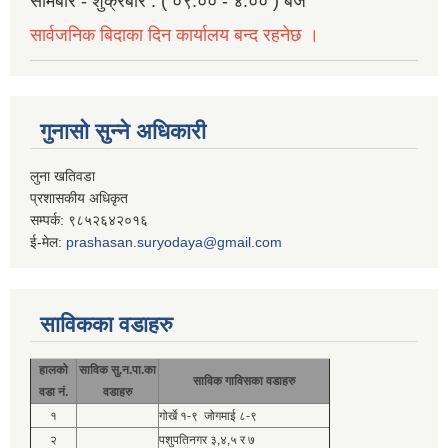
सोमबार - शुक्रबार : ( ०९:०० - ४:०० ) बजे
सार्वजनिक बिदाका दिन कार्यालय बन्द रहनेछ ।
गुनासो सुन्ने अधिकारी
लुना खतिवडा
प्रशासकीय अधिकृत
सम्पर्क: ९८५२६४२०१६
ई-मेल:
prashasan.suryodaya@gmail.com
साविकका वडाहरु
हालको
साविक सु.न.पा.का
साविक गाविसका वडाहरु
वडा नं.
वडाहरु
१
गोर्खे १-९ जोगमाई ८-९
२
पशुपतिनगर ३,४,५ र ७