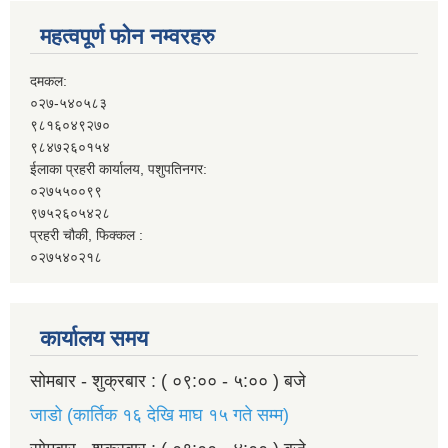
महत्वपूर्ण फोन नम्वरहरु
दमकल:
०२७-५४०५८३
९८१६०४९२७०
९८४७२६०१५४
ईलाका प्रहरी कार्यालय, पशुपतिनगर:
०२७५५००९९
९७५२६०५४२८
प्रहरी चौकी, फिक्कल :
०२७५४०२१८
कार्यालय समय
सोमबार - शुक्रबार : ( ०९:०० - ५:०० ) बजे
जाडो (कार्तिक १६ देखि माघ १५ गते सम्म)