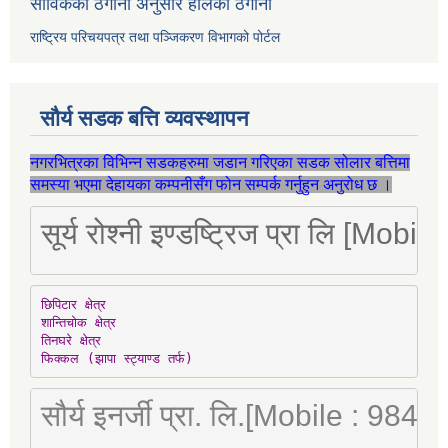
साविकको ठेगाना अनुसार हालको ठेगाना
राष्ट्रिय परिचयपत्र तथा पञ्जिकरण विभागको पोर्टल
सौर्य सडक बत्ति व्यवस्थापन
नगरभित्रका विभिन्न सडकहरुमा जडान गरिएका सडक सोलार बत्तिमा
समस्या भएमा देहायका कम्पनीसँग फोन सम्पर्क गर्नुहुन अनुरोध छ ।
सूर्य रोश्नी इण्डष्ट्रिज प्रा लि [Mo
छिपिटार क्षेत्र

शान्तिचोक क्षेत्र

तिनघरे क्षेत्र

फिक्कल (झापा स्ट्याण्ड तर्फ)
सौर्य इनर्जी प्रा. लि.[Mobile : 98