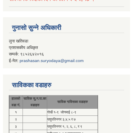
गुनासो सुन्ने अधिकारी
लुना खतिवडा
प्रशासकीय अधिकृत
सम्पर्क: ९८५२६४२०१६
ई-मेल:
prashasan.suryodaya@gmail.com
साविकका वडाहरु
हालको
साविक सु.न.पा.का
साविक गाविसका वडाहरु
वडा नं.
वडाहरु
१
गोर्खे १-९ जोगमाई ८-९
२
पशुपतिनगर ३,४,५ र ७
३
पशुपतिनगर १, २, ६, ८, र ९