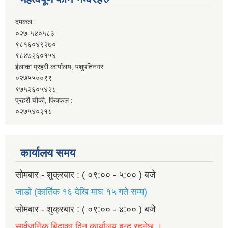
दमकल:
०२७-५४०५८३
९८१६०४९२७०
९८४७२६०१५४
ईलाका प्रहरी कार्यालय, पशुपतिनगर:
०२७५५००९९
९७५२६०५४२८
प्रहरी चौकी, फिक्कल :
०२७५४०२१८
कार्यालय समय
सोमबार - शुक्रबार : ( ०९:०० - ५:०० ) बजे
जाडो (कार्तिक १६ देखि माघ १५ गते सम्म)
सोमबार - शुक्रबार : ( ०९:०० - ४:०० ) बजे
सार्वजनिक बिदाका दिन कार्यालय बन्द रहनेछ ।