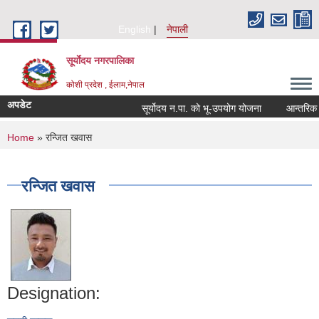
Skip to main content
English
नेपाली
सूर्याेदय नगरपालिका
कोशी प्रदेश , ईलाम,नेपाल
अपडेट
सूर्योदय न.पा. को भू-उपयोग योजना
आन्तरिक आय 
You are here
Home
» रन्जित खवास
रन्जित खवास
Designation: