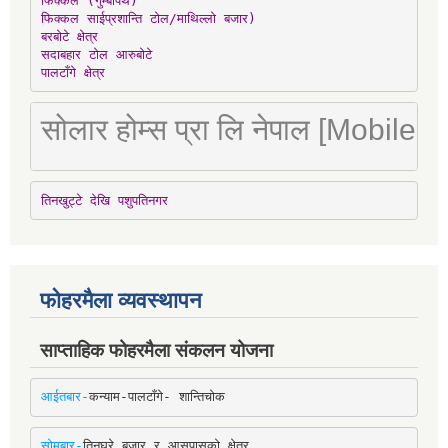
फिक्कल (गुम्बापथ)

फिक्कल साईप्रशान्ति टोल/माथिल्लो बजार)

बरबोटे क्षेत्र

सदाबहार टोल आरुबोटे

पालटाँगे क्षेत्र
सोलार होम्स प्रा लि नेपाल [Mobile
तिनखुट्टे देखि पशुपतिनगर
फोहरमैला व्यवस्थापन
साप्ताहिक फोहरमैला संकलन योजना
आईतबार-
कन्याम-पालटाँगे- शान्तिचोक
सोमबार-
तिनघरे बजार र आसपासको क्षेत्र