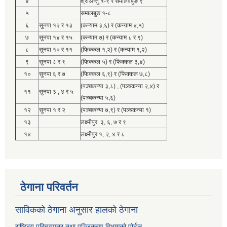
४
श्रीअन्तु १-९ र समालवबुङ ९
५
समालबुङ १-८
६
सुनपा १२ र १३
(कन्याम ३,६) र (कन्याम ४,५)
७
सुनपा १४ र १५
(कन्याम ७) र (कन्याम ८ र ९)
८
सुनपा १० र ११
(फिक्कल १,२) र (कन्याम १,२)
९
सुनपा ८ र ९
(फिक्कल ५) र (फिक्कल ३,४)
१०
सुनपा ६ र ७
(फिक्कल ६,९) र (फिक्कल ७,८)
(पञ्चकन्या ३,८) , (पञ्चकन्या २,४) र
११
सुनपा ३ , ४ र ५
(पञ्चकन्या ५,६)
१२
सुनपा १ र २
(पञ्चकन्या ७,९) र (पञ्चकन्या १)
१३
लक्ष्मीपुर ३, ६, ७ र ९
१४
लक्ष्मीपुर १, २, ४ र ८
ठेगाना परिवर्तन
साविकको ठेगाना अनुसार हालको ठेगाना
राष्ट्रिय परिचयपत्र तथा पञ्जिकरण विभागको पोर्टल