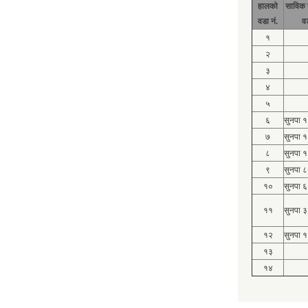
हालको
साविक 
वडा नं.
व
१
२
३
४
५
६
सुनपा 
७
सुनपा 
८
सुनपा 
९
सुनपा ८
१०
सुनपा ६
११
सुनपा ३
१२
सुनपा १
१३
१४