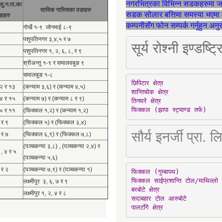
नगरभित्रका विभिन्न सडकहरुमा 
सु.न.पा.का
साविक गाविसका वडाहरु
सडक सोलार बत्तिमा समस्या भएमा 
डाहरु
कम्पनीसँग फोन सम्पर्क गर्नुहुन अन
गोर्खे १-९ जोगमाई ८-९
पशुपतिनगर ३,४,५ र ७
सूर्य रोश्नी इण्ड
पशुपतिनगर १, २, ६, ८, र ९
श्रीअन्तु १-९ र समालवबुङ ९
समालबुङ १-८
छिपिटार क्षेत्र

१२ र १३
(कन्याम ३,६) र (कन्याम ४,५)
शान्तिचोक क्षेत्र

१४ र १५
(कन्याम ७) र (कन्याम ८ र ९)
तिनघरे क्षेत्र

फिक्कल (झापा स्ट्याण्ड तर्फ)
१० र ११
(फिक्कल १,२) र (कन्याम १,२)
 र ९
(फिक्कल ५) र (फिक्कल ३,४)
सौर्य इनर्जी प्र
 र ७
(फिक्कल ६,९) र (फिक्कल ७,८)
(पञ्चकन्या ३,८) , (पञ्चकन्या २,४) र
 , ४ र ५
(पञ्चकन्या ५,६)
 र २
(पञ्चकन्या ७,९) र (पञ्चकन्या १)
फिक्कल (गुम्बापथ)

फिक्कल साईप्रशान्ति टोल/माथिल्लो 
लक्ष्मीपुर ३, ६, ७ र ९
बरबोटे क्षेत्र

लक्ष्मीपुर १, २, ४ र ८
सदाबहार टोल आरुबोटे

पालटाँगे क्षेत्र