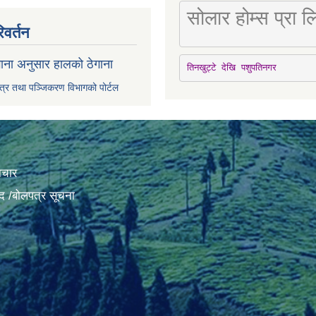
सोलार होम्स प्रा
िवर्तन
ाना अनुसार हालको ठेगाना
तिनखुट्टे देखि पशुपतिनगर
पत्र तथा पञ्जिकरण विभागको पोर्टल
ाचार
द /बोलपत्र सूचना