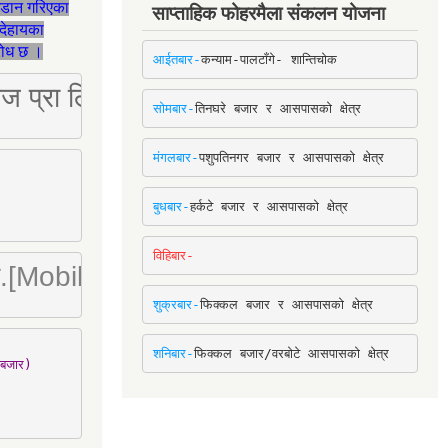
जडान गरिएका
साप्ताहिक फोहरमैला संकलन योजना
देहायका
ुरोध छ ।
आईतबार-
कन्याम-पालटाँगे- शान्तिचोक
ष्ट्रिज प्रा लि [Mobile: 9851034034]
सोमबार-
तिनघरे बजार र आसपासको क्षेत्र
मंगलबार-
पशुपतिनगर बजार र आसपासको क्षेत्र
बुधबार-
हर्कटे बजार र आसपासको क्षेत्र
विहिबार-
ा. लि.[Mobile : 9842780266]
शुक्रबार-
फिक्कल बजार र आसपासको क्षेत्र
शनिबार-
फिक्कल बजार/वरबोटे आसपासको क्षेत्र
बजार)
