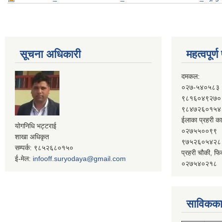
सूचना अधिकारी
महत्वपूर्
दमकल:
०२७-५४०५८३
९८१६०४९२७०
९८४७२६०१५४
ईलाका प्रहरी का
योगनिधि भट्टराई
०२७५५००९९
शाखा अधिकृत
९७५२६०५४२८
सम्पर्क: ९८५२६८०१५०
प्रहरी चौकी, फि
ई-मेल:
infooff.suryodaya@gmail.com
०२७५४०२१८
साविकका