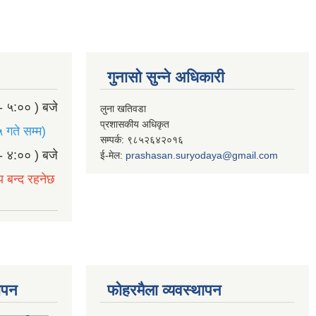
गुनासो सुन्ने अधिकारी
- ५:०० ) बजे
लुना खतिवडा
प्रशासकीय अधिकृत
 गते सम्म)
सम्पर्क: ९८५२६४२०१६
- ४:०० ) बजे
ई-मेल:
prashasan.suryodaya@gmail.com
य बन्द रहनेछ
थापन
फोहरमैला व्यवस्थापन