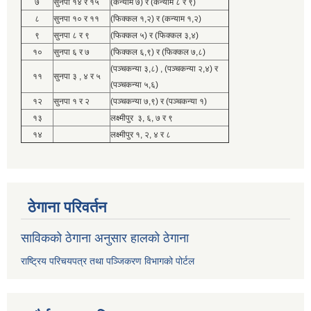
७
सुनपा १४ र १५
(कन्याम ७) र (कन्याम ८ र ९)
८
सुनपा १० र ११
(फिक्कल १,२) र (कन्याम १,२)
९
सुनपा ८ र ९
(फिक्कल ५) र (फिक्कल ३,४)
१०
सुनपा ६ र ७
(फिक्कल ६,९) र (फिक्कल ७,८)
(पञ्चकन्या ३,८) , (पञ्चकन्या २,४) र
११
सुनपा ३ , ४ र ५
(पञ्चकन्या ५,६)
१२
सुनपा १ र २
(पञ्चकन्या ७,९) र (पञ्चकन्या १)
१३
लक्ष्मीपुर ३, ६, ७ र ९
१४
लक्ष्मीपुर १, २, ४ र ८
ठेगाना परिवर्तन
साविकको ठेगाना अनुसार हालको ठेगाना
राष्ट्रिय परिचयपत्र तथा पञ्जिकरण विभागको पोर्टल