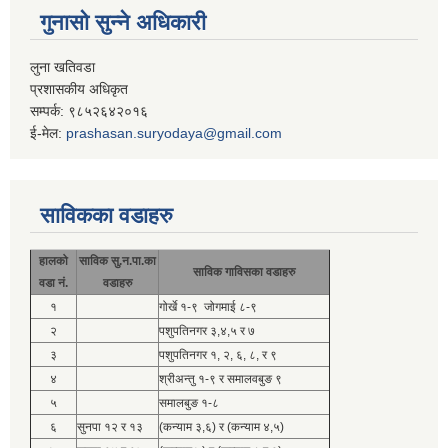
गुनासो सुन्ने अधिकारी
लुना खतिवडा
प्रशासकीय अधिकृत
सम्पर्क: ९८५२६४२०१६
ई-मेल:
prashasan.suryodaya@gmail.com
साविकका वडाहरु
हालको
साविक सु.न.पा.का
साविक गाविसका वडाहरु
वडा नं.
वडाहरु
१
गोर्खे १-९ जोगमाई ८-९
२
पशुपतिनगर ३,४,५ र ७
३
पशुपतिनगर १, २, ६, ८, र ९
४
श्रीअन्तु १-९ र समालवबुङ ९
५
समालबुङ १-८
६
सुनपा १२ र १३
(कन्याम ३,६) र (कन्याम ४,५)