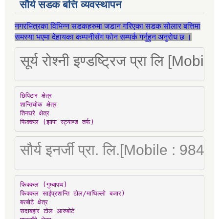
सौर्य सडक बत्ति व्यवस्थापन
नगरभित्रका विभिन्न सडकहरुमा जडान गरिएका सडक सोलार बत्तिमा
समस्या भएमा देहायका कम्पनीसँग फोन सम्पर्क गर्नुहुन अनुरोध छ ।
सूर्य रोश्नी इण्डष्ट्रिज प्रा लि [Mo
छिपिटार क्षेत्र

शान्तिचोक क्षेत्र

तिनघरे क्षेत्र

फिक्कल (झापा स्ट्याण्ड तर्फ)
सौर्य इनर्जी प्रा. लि.[Mobile : 98
फिक्कल (गुम्बापथ)

फिक्कल साईप्रशान्ति टोल/माथिल्लो बजार)

बरबोटे क्षेत्र

सदाबहार टोल आरुबोटे
